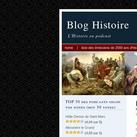
Blog Histoire
L'Histoire en podcast
home
liste des émissions de 2000 ans d’his
TOP 30 des podcasts selon
vos notes (min 30 votes)
Hélie Denoix de Saint Marc
(4,04 sur 5)
Alexandre le Grand
(4,03 sur 5)