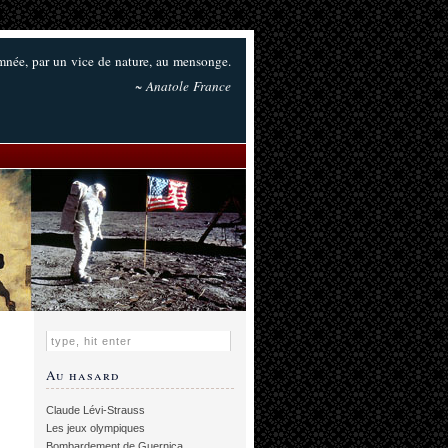
amnée, par un vice de nature, au mensonge.
~ Anatole France
Au hasard
Claude Lévi-Strauss
Les jeux olympiques
Bombardement de Guernica