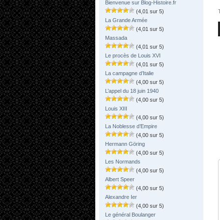
Bienvenue sur Blog-Histoire.fr
(4,01 sur 5)
La Grande Armée
(4,01 sur 5)
Massada
(4,01 sur 5)
Le procès de Louis XVI
(4,01 sur 5)
La campagne d’Italie
(4,00 sur 5)
L’appel du 18 juin 1940
(4,00 sur 5)
Louis XIII
(4,00 sur 5)
La Noblesse d’Empire
(4,00 sur 5)
Hermann Göring
(4,00 sur 5)
Les Normands
(4,00 sur 5)
Albert Speer
(4,00 sur 5)
Alexandre Ier
(4,00 sur 5)
Le général Boulanger