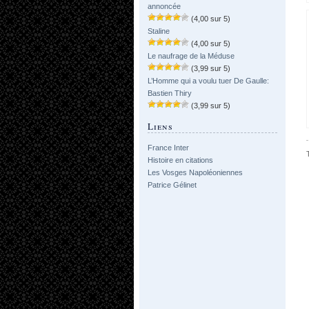
annoncée
(4,00 sur 5)
Staline
(4,00 sur 5)
Le naufrage de la Méduse
(3,99 sur 5)
L’Homme qui a voulu tuer De Gaulle:
Bastien Thiry
(3,99 sur 5)
Liens
France Inter
Histoire en citations
Les Vosges Napoléoniennes
Patrice Gélinet