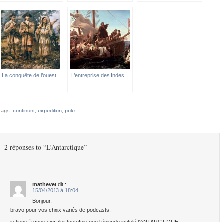
La conquête de l’ouest
L’entreprise des Indes
Tags:
continent
,
expedition
,
pole
2 réponses to “L’Antarctique”
mathevet
dit :
15/04/2013 à 18:04
Bonjour,
bravo pour vos choix variés de podcasts;
je tiens à vous signaler toutefois que l’épisode intitulé l’ANTARCTIQUE