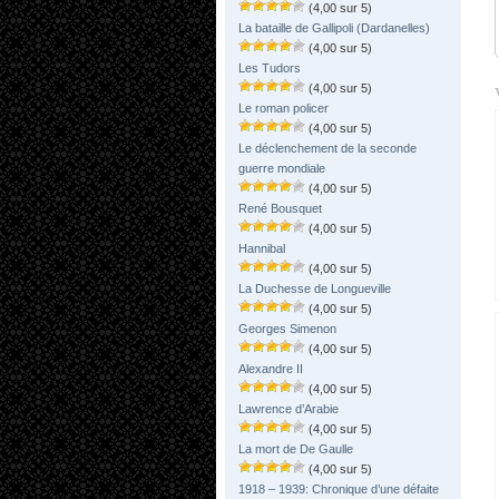
(4,00 sur 5)
La bataille de Gallipoli (Dardanelles)
(4,00 sur 5)
Les Tudors
(4,00 sur 5)
Le roman policer
(4,00 sur 5)
Le déclenchement de la seconde
guerre mondiale
(4,00 sur 5)
René Bousquet
(4,00 sur 5)
Hannibal
(4,00 sur 5)
La Duchesse de Longueville
(4,00 sur 5)
Georges Simenon
(4,00 sur 5)
Alexandre II
(4,00 sur 5)
Lawrence d’Arabie
(4,00 sur 5)
La mort de De Gaulle
(4,00 sur 5)
1918 – 1939: Chronique d’une défaite