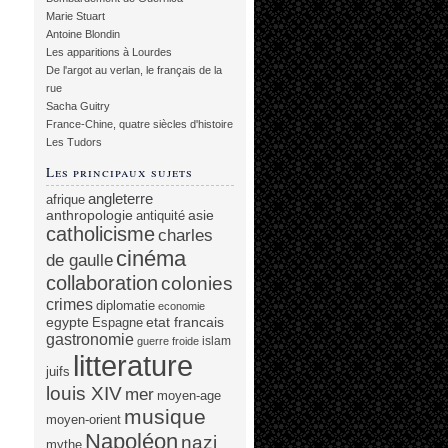
Marie Stuart
Antoine Blondin
Les apparitions à Lourdes
De l'argot au verlan, le français de la
rue
Sacha Guitry
France-Chine, quatre siècles d'histoire
Les Tudors
Les principaux sujets
angleterre
afrique
anthropologie
asie
antiquité
catholicisme
charles
cinéma
de gaulle
collaboration
colonies
crimes
diplomatie
economie
egypte
etat francais
Espagne
gastronomie
islam
guerre froide
litterature
juifs
louis XIV
mer
moyen-age
musique
moyen-orient
Napoléon
nazi
mythe