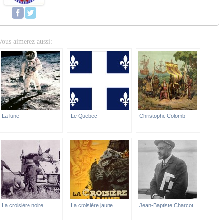
Vous aimerez aussi:
La lune
Le Quebec
Christophe Colomb
La croisière noire
La croisière jaune
Jean-Baptiste Charcot