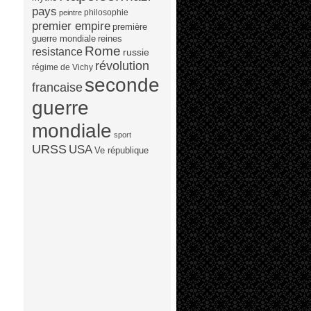
pays
philosophie
peintre
premier empire
première
guerre mondiale
reines
Rome
resistance
russie
révolution
régime de Vichy
seconde
francaise
guerre
mondiale
sport
URSS
USA
Ve république