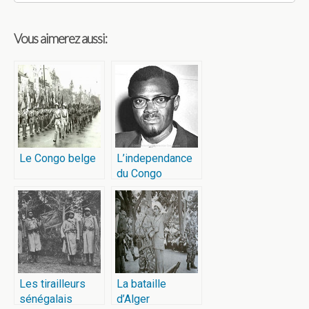
Vous aimerez aussi:
Le Congo belge
L’independance
du Congo
Les tirailleurs
La bataille
sénégalais
d’Alger