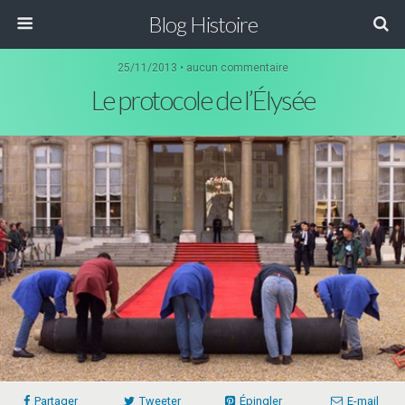
Blog Histoire
25/11/2013 • aucun commentaire
Le protocole de l’Élysée
Partager
Tweeter
Épingler
E-mail