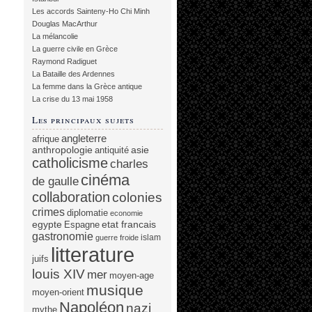
Les accords Sainteny-Ho Chi Minh
Douglas MacArthur
La mélancolie
La guerre civile en Grèce
Raymond Radiguet
La Bataille des Ardennes
La femme dans la Grèce antique
La crise du 13 mai 1958
Les principaux sujets
angleterre
afrique
anthropologie
asie
antiquité
catholicisme
charles
cinéma
de gaulle
collaboration
colonies
crimes
diplomatie
economie
egypte
etat francais
Espagne
gastronomie
islam
guerre froide
litterature
juifs
louis XIV
mer
moyen-age
musique
moyen-orient
Napoléon
nazi
mythe