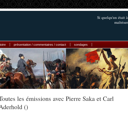
Si quelqu'un était à
maîtriser
toire
présentation / commentaires / contact
sondages
Toutes les émissions avec Pierre Saka et Carl
Aderhold ()