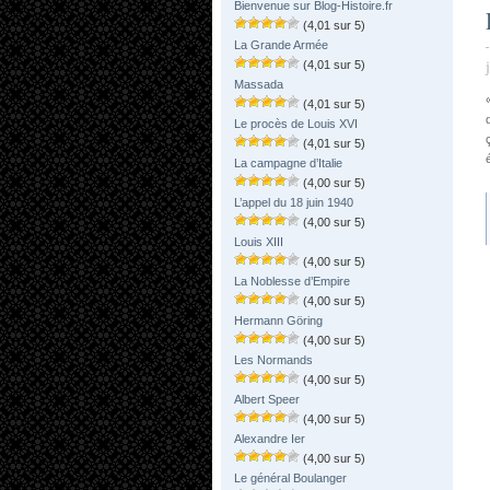
Bienvenue sur Blog-Histoire.fr
(4,01 sur 5)
La Grande Armée
(4,01 sur 5)
Massada
(4,01 sur 5)
Le procès de Louis XVI
(4,01 sur 5)
La campagne d’Italie
(4,00 sur 5)
L’appel du 18 juin 1940
(4,00 sur 5)
Louis XIII
(4,00 sur 5)
La Noblesse d’Empire
(4,00 sur 5)
Hermann Göring
(4,00 sur 5)
Les Normands
(4,00 sur 5)
Albert Speer
(4,00 sur 5)
Alexandre Ier
(4,00 sur 5)
Le général Boulanger