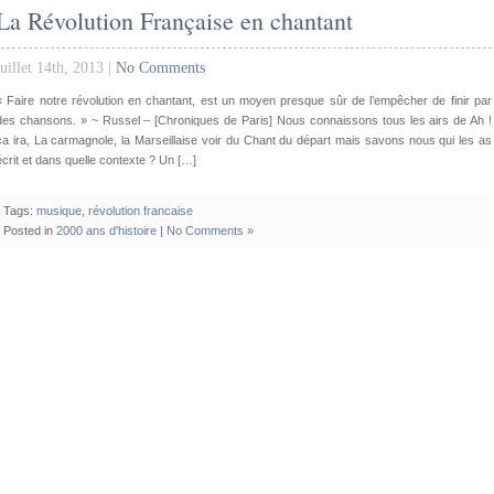
La Révolution Française en chantant
juillet 14th, 2013 |
No Comments
« Faire notre révolution en chantant, est un moyen presque sûr de l’empêcher de finir par
des chansons. » ~ Russel – [Chroniques de Paris] Nous connaissons tous les airs de Ah !
ça ira, La carmagnole, la Marseillaise voir du Chant du départ mais savons nous qui les as
écrit et dans quelle contexte ? Un […]
Tags:
musique
,
révolution francaise
Posted in
2000 ans d'histoire
|
No Comments »