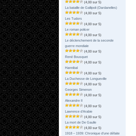
(4,00 sur 5)
La bataille de Gallipoli (Dardanelles)
(4,00 sur 5)
Les Tudors
(4,00 sur 5)
Le roman policer
(4,00 sur 5)
Le déclenchement de la seconde
guerre mondiale
(4,00 sur 5)
René Bousquet
(4,00 sur 5)
Hannibal
(4,00 sur 5)
La Duchesse de Longueville
(4,00 sur 5)
Georges Simenon
(4,00 sur 5)
Alexandre II
(4,00 sur 5)
Lawrence d’Arabie
(4,00 sur 5)
La mort de De Gaulle
(4,00 sur 5)
1918 – 1939: Chronique d’une défaite