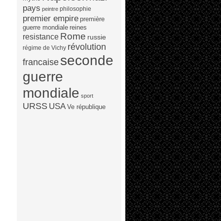
pays
philosophie
peintre
premier empire
première
guerre mondiale
reines
Rome
resistance
russie
révolution
régime de Vichy
seconde
francaise
guerre
mondiale
sport
URSS
USA
Ve république