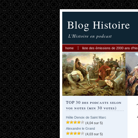
Blog Histoire
L'Histoire en podcast
home
liste des émissions de 2000 ans d’his
TOP 30 des podcasts selon
vos notes (min 30 votes)
Hélie Denoix de Saint Marc
(4,04 sur 5)
Alexandre le Grand
(4,03 sur 5)