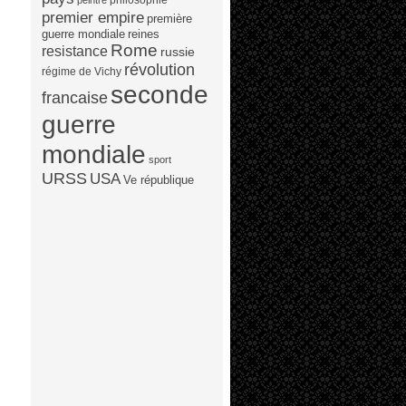
peintre
premier empire
première
guerre mondiale
reines
Rome
resistance
russie
révolution
régime de Vichy
seconde
francaise
guerre
mondiale
sport
URSS
USA
Ve république