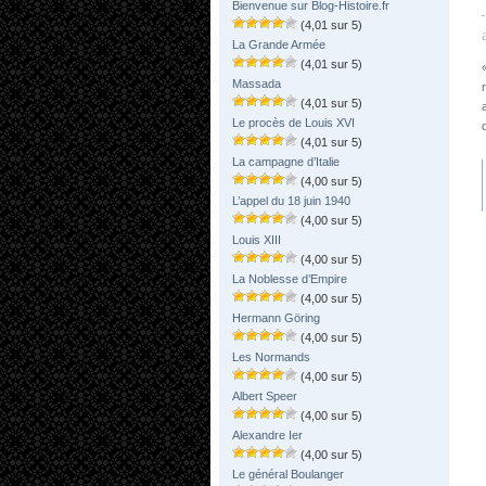
Bienvenue sur Blog-Histoire.fr
(4,01 sur 5)
La Grande Armée
(4,01 sur 5)
Massada
(4,01 sur 5)
Le procès de Louis XVI
(4,01 sur 5)
La campagne d’Italie
(4,00 sur 5)
L’appel du 18 juin 1940
(4,00 sur 5)
Louis XIII
(4,00 sur 5)
La Noblesse d’Empire
(4,00 sur 5)
Hermann Göring
(4,00 sur 5)
Les Normands
(4,00 sur 5)
Albert Speer
(4,00 sur 5)
Alexandre Ier
(4,00 sur 5)
Le général Boulanger