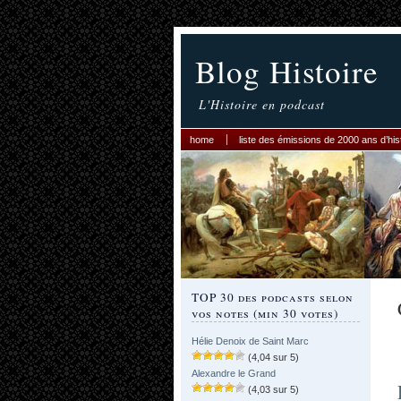
Blog Histoire
L'Histoire en podcast
home
liste des émissions de 2000 ans d’his
TOP 30 des podcasts selon
vos notes (min 30 votes)
Hélie Denoix de Saint Marc
(4,04 sur 5)
Alexandre le Grand
(4,03 sur 5)