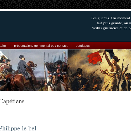
Ces guerres. Un moment d
fait plus grande, où 
vertus guerrières et de 
toire
présentation / commentaires / contact
sondages
Capétiens
Philippe le bel