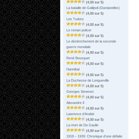
(4,00 sur 5)
La bataille de Gallipoli (Dardanelles)
(4,00 sur 5)
Les Tudors
(4,00 sur 5)
Le roman policer
(4,00 sur 5)
Le déclenchement de la seconde
guerre mondiale
(4,00 sur 5)
René Bousquet
(4,00 sur 5)
Hannibal
(4,00 sur 5)
La Duchesse de Longueville
(4,00 sur 5)
Georges Simenon
(4,00 sur 5)
Alexandre II
(4,00 sur 5)
Lawrence d’Arabie
(4,00 sur 5)
La mort de De Gaulle
(4,00 sur 5)
1918 – 1939: Chronique d’une défaite