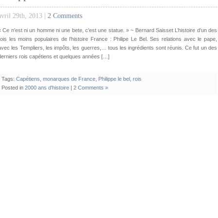
avril 29th, 2013 |
2 Comments
« Ce n’est ni un homme ni une bete, c’est une statue. » ~ Bernard Saisset L’histoire d’un des
rois les moins populaires de l’histoire France : Philipe Le Bel. Ses relations avec le pape,
avec les Templiers, les impôts, les guerres,… tous les ingrédients sont réunis. Ce fut un des
derniers rois capétiens et quelques années […]
Tags:
Capétiens
,
monarques de France
,
Philippe le bel
,
rois
Posted in
2000 ans d'histoire
|
2 Comments »