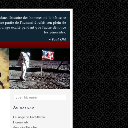
ans l'histoire des hommes où la bêtise se
une partie de l'humanité refait son plein de
courage exalté pendant que l'autre dénonce
les génocides.
~ Paul Ohl
Au hasard
Le siège de Fort Alamo
Horemheb
Augusto Pinochet