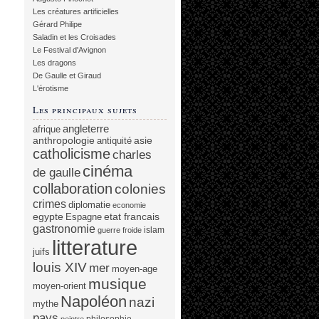
Les créatures artificielles
Gérard Philipe
Saladin et les Croisades
Le Festival d'Avignon
Les dragons
De Gaulle et Giraud
L'érotisme
Les principaux sujets
angleterre
afrique
anthropologie
asie
antiquité
catholicisme
charles
cinéma
de gaulle
collaboration
colonies
crimes
diplomatie
economie
egypte
etat francais
Espagne
gastronomie
islam
guerre froide
litterature
juifs
louis XIV
mer
moyen-age
musique
moyen-orient
Napoléon
nazi
mythe
pays
philosophie