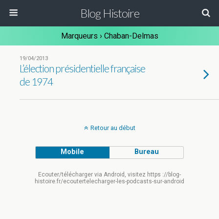
Blog Histoire
Marqueurs › Chaban-Delmas
19/04/2013
L’élection présidentielle française
de 1974
Retour au début
Mobile
Bureau
Ecouter/télécharger via Android, visitez https ://blog-
histoire.fr/ecoutertelecharger-les-podcasts-sur-android