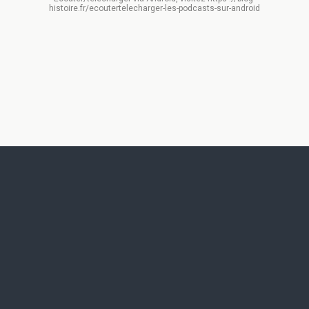
histoire.fr/ecoutertelecharger-les-podcasts-sur-android