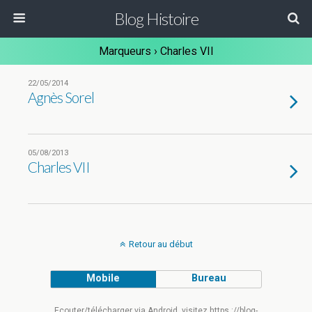
Blog Histoire
Marqueurs › Charles VII
22/05/2014
Agnès Sorel
05/08/2013
Charles VII
Retour au début
Mobile
Bureau
Ecouter/télécharger via Android, visitez https ://blog-