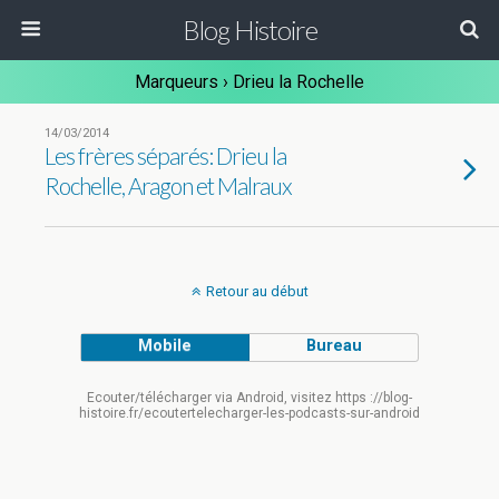
Blog Histoire
Marqueurs › Drieu la Rochelle
14/03/2014
Les frères séparés: Drieu la
Rochelle, Aragon et Malraux
Retour au début
Mobile
Bureau
Ecouter/télécharger via Android, visitez https ://blog-
histoire.fr/ecoutertelecharger-les-podcasts-sur-android