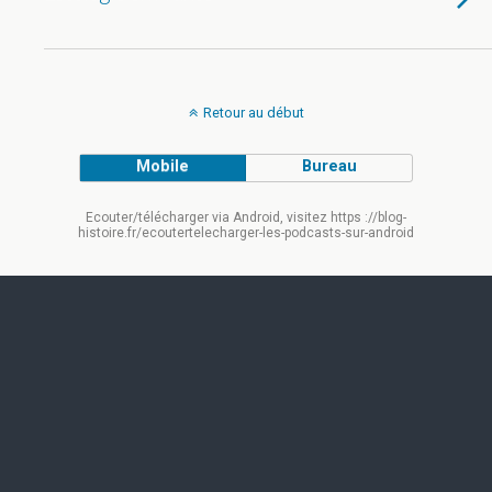
Retour au début
Mobile
Bureau
Ecouter/télécharger via Android, visitez https ://blog-
histoire.fr/ecoutertelecharger-les-podcasts-sur-android