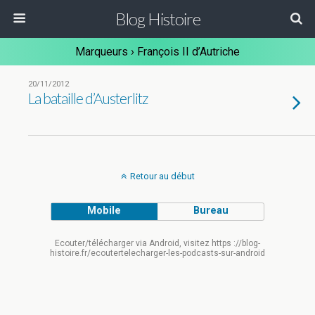
Blog Histoire
Marqueurs › François II d’Autriche
20/11/2012
La bataille d’Austerlitz
Retour au début
Mobile
Bureau
Ecouter/télécharger via Android, visitez https ://blog-
histoire.fr/ecoutertelecharger-les-podcasts-sur-android