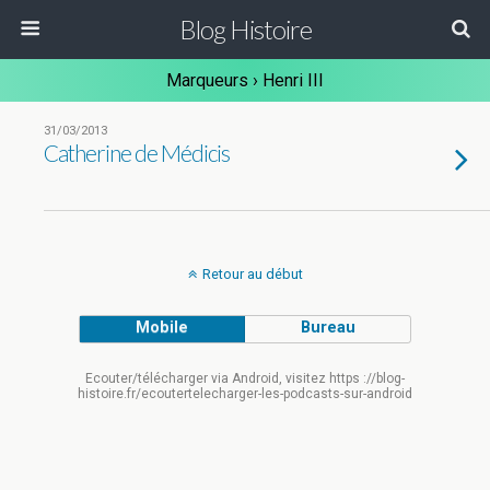
Blog Histoire
Marqueurs › Henri III
31/03/2013
Catherine de Médicis
Retour au début
Mobile
Bureau
Ecouter/télécharger via Android, visitez https ://blog-
histoire.fr/ecoutertelecharger-les-podcasts-sur-android