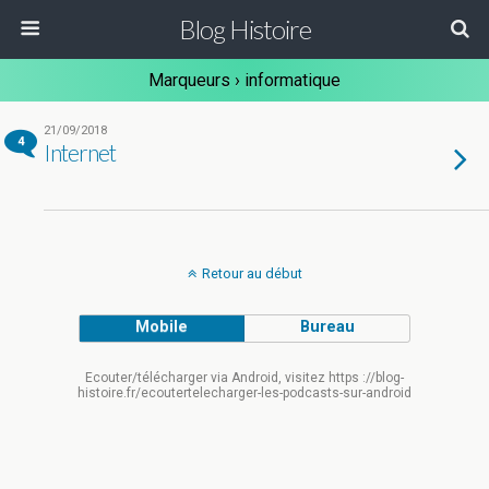
Blog Histoire
Marqueurs › informatique
21/09/2018
4
Internet
Retour au début
Mobile
Bureau
Ecouter/télécharger via Android, visitez https ://blog-
histoire.fr/ecoutertelecharger-les-podcasts-sur-android