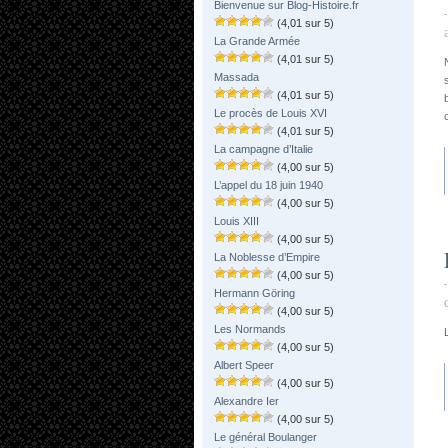
Bienvenue sur Blog-Histoire.fr
(4,01 sur 5)
La Grande Armée
(4,01 sur 5)
Massada
(4,01 sur 5)
Le procès de Louis XVI
(4,01 sur 5)
La campagne d’Italie
(4,00 sur 5)
L’appel du 18 juin 1940
(4,00 sur 5)
Louis XIII
(4,00 sur 5)
La Noblesse d’Empire
(4,00 sur 5)
Hermann Göring
(4,00 sur 5)
Les Normands
(4,00 sur 5)
Albert Speer
(4,00 sur 5)
Alexandre Ier
(4,00 sur 5)
Le général Boulanger