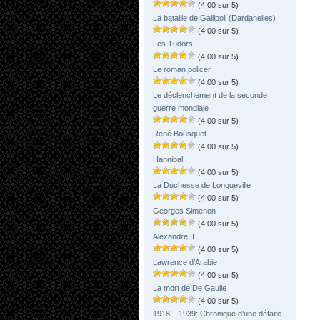
(4,00 sur 5)
La bataille de Gallipoli (Dardanelles)
(4,00 sur 5)
Les Tudors
(4,00 sur 5)
Le roman policer
(4,00 sur 5)
Le déclenchement de la seconde
guerre mondiale
(4,00 sur 5)
René Bousquet
(4,00 sur 5)
Hannibal
(4,00 sur 5)
La Duchesse de Longueville
(4,00 sur 5)
Georges Simenon
(4,00 sur 5)
Alexandre II
(4,00 sur 5)
Lawrence d’Arabie
(4,00 sur 5)
La mort de De Gaulle
(4,00 sur 5)
1918 – 1939: Chronique d’une défaite