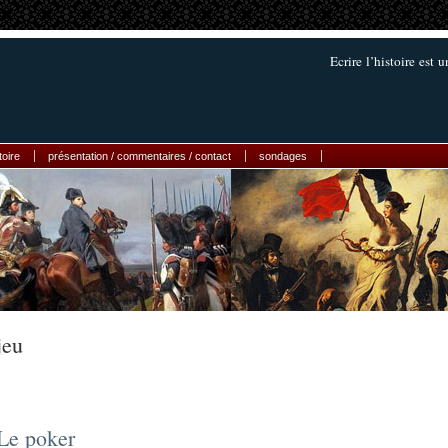
Ecrire l’histoire est
toire
présentation / commentaires / contact
sondages
jeu
Le poker