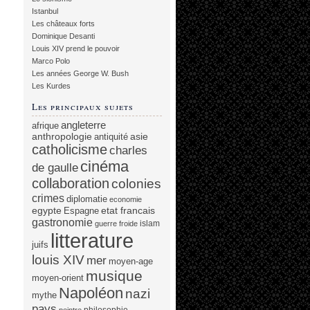
Istanbul
Les châteaux forts
Dominique Desanti
Louis XIV prend le pouvoir
Marco Polo
Les années George W. Bush
Les Kurdes
Les principaux sujets
angleterre
afrique
anthropologie
asie
antiquité
catholicisme
charles
cinéma
de gaulle
collaboration
colonies
crimes
diplomatie
economie
egypte
etat francais
Espagne
gastronomie
islam
guerre froide
litterature
juifs
louis XIV
mer
moyen-age
musique
moyen-orient
Napoléon
nazi
mythe
pays
philosophie