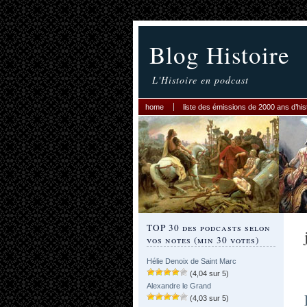
Blog Histoire
L'Histoire en podcast
home
liste des émissions de 2000 ans d’his
TOP 30 des podcasts selon
vos notes (min 30 votes)
Hélie Denoix de Saint Marc
(4,04 sur 5)
Alexandre le Grand
(4,03 sur 5)