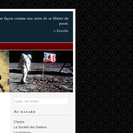
 une façon comme une autre de se libérer du
passé.
~ Goethe
Au hasard
Chypre
La Société des Nations
Le sionisme