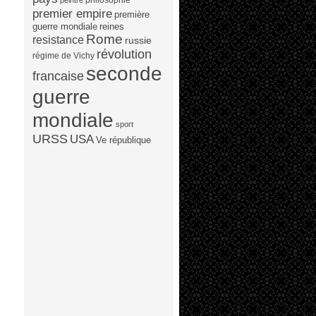
peintre
premier empire
première
guerre mondiale
reines
Rome
resistance
russie
révolution
régime de Vichy
seconde
francaise
guerre
mondiale
sport
URSS
USA
Ve république