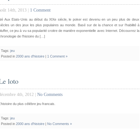
août 14th, 2013 |
1 Comment
Né Aux Etats-Unis au début du XIXe siècle, le poker est devenu en un peu plus de deux
siècles un des jeux les plus populaires au monde. Basé sur de la chance et sur l’habilité à
bluffer, ce jeu à vu sa popularité croitre de manière exponentielle avec Internet. Découvrez la
chronologie de l’histoire du […]
Tags:
jeu
Posted in
2000 ans d'histoire
|
1 Comment »
Le loto
décembre 4th, 2012 |
No Comments
L’histoire du plus célébre jeu francais.
Tags:
jeu
Posted in
2000 ans d'histoire
|
No Comments »