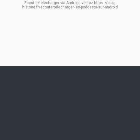
Ecouter/télécharger via Android, visitez https ://blog-
histoire.fr/ecoutertelecharger-les-podcasts-sur-android