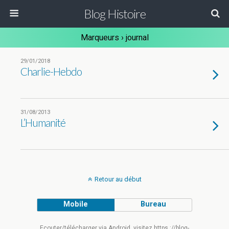
Blog Histoire
Marqueurs › journal
29/01/2018
Charlie-Hebdo
31/08/2013
L’Humanité
Retour au début
Mobile
Bureau
Ecouter/télécharger via Android, visitez https ://blog-