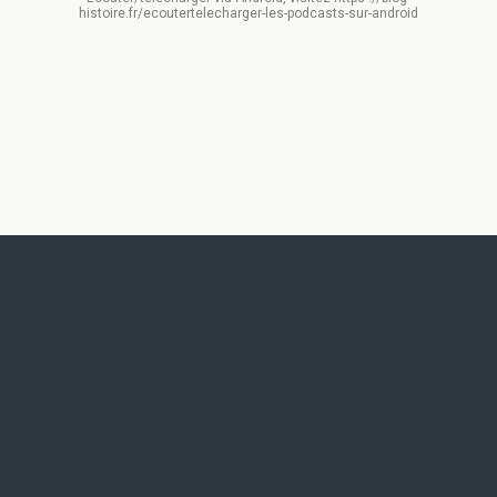
histoire.fr/ecoutertelecharger-les-podcasts-sur-android