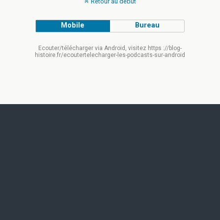
Retour au début
Mobile
Bureau
Ecouter/télécharger via Android, visitez https ://blog-
histoire.fr/ecoutertelecharger-les-podcasts-sur-android