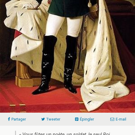
Partager
Tweeter
Épingler
E-mail
« Vous fûtes un poète, un soldat, le seul Roi