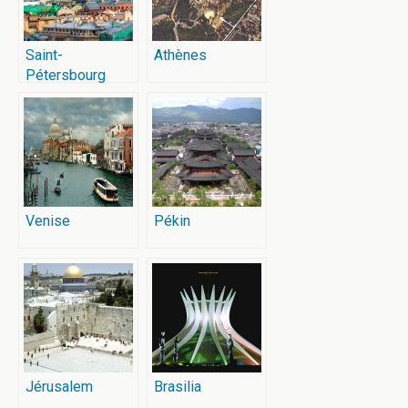
Saint-
Athènes
Pétersbourg
Venise
Pékin
Jérusalem
Brasilia