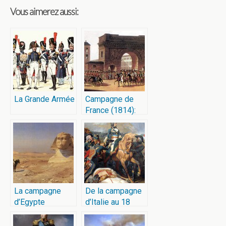
Vous aimerez aussi:
La Grande Armée
Campagne de
France (1814):
Les Cosaques
entrent dans
Paris
La campagne
De la campagne
d’Egypte
d’Italie au 18
Brumaire: quand
Bonaparte est