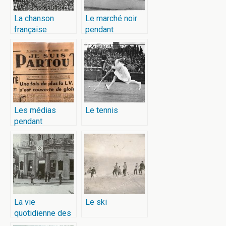
La chanson
Le marché noir
française
pendant
pendant
l’Occupation
l’Occupation
Les médias
Le tennis
pendant
l’Occupation
La vie
Le ski
quotidienne des
Français sous