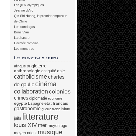
Les jeux olympiques
Jeanne d'Arc
Qin Shi Huang, le premier empereur
de Chine
Les sondages
Boris Vian
La chasse
L'armée romaine
Les monstres
Les principaux sujets
angleterre
afrique
anthropologie
asie
antiquité
catholicisme
charles
cinéma
de gaulle
collaboration
colonies
crimes
diplomatie
economie
egypte
etat francais
Espagne
gastronomie
islam
guerre froide
litterature
juifs
louis XIV
mer
moyen-age
musique
moyen-orient