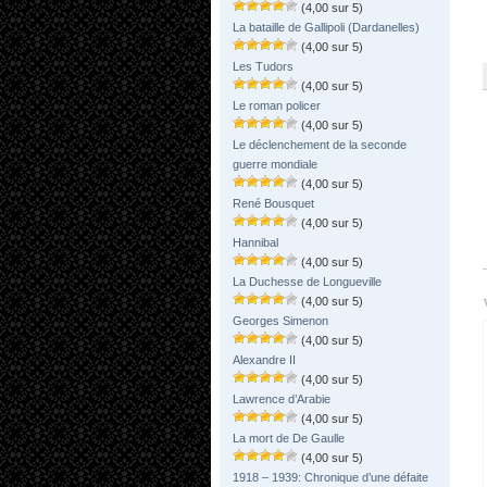
(4,00 sur 5)
La bataille de Gallipoli (Dardanelles)
(4,00 sur 5)
Les Tudors
(4,00 sur 5)
Le roman policer
(4,00 sur 5)
Le déclenchement de la seconde
guerre mondiale
(4,00 sur 5)
René Bousquet
(4,00 sur 5)
Hannibal
(4,00 sur 5)
La Duchesse de Longueville
(4,00 sur 5)
Georges Simenon
(4,00 sur 5)
Alexandre II
(4,00 sur 5)
Lawrence d’Arabie
(4,00 sur 5)
La mort de De Gaulle
(4,00 sur 5)
1918 – 1939: Chronique d’une défaite