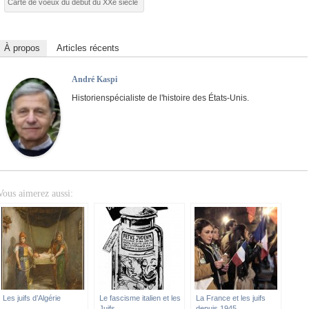
Carte de voeux du début du XXe siècle
À propos
Articles récents
André Kaspi
Historienspécialiste de l'histoire des États-Unis.
Vous aimerez aussi:
Les juifs d’Algérie
Le fascisme italien et les
La France et les juifs
Juifs
depuis 1945