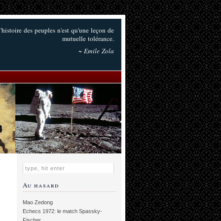
l'histoire des peuples n'est qu'une leçon de
mutuelle tolérance.
~ Emile Zola
Au hasard
Mao Zedong
Echecs 1972: le match Spassky-
Fischer