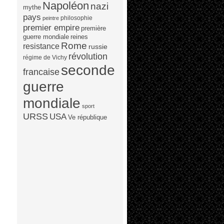
Napoléon
nazi
mythe
pays
philosophie
peintre
premier empire
première
guerre mondiale
reines
Rome
resistance
russie
révolution
régime de Vichy
seconde
francaise
guerre
mondiale
sport
URSS
USA
Ve république