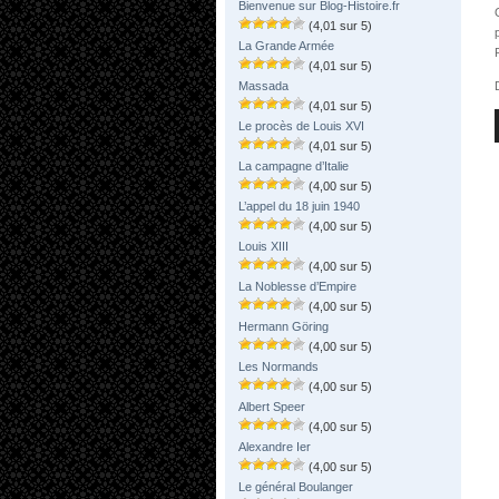
Bienvenue sur Blog-Histoire.fr
(4,01 sur 5)
La Grande Armée
(4,01 sur 5)
Massada
(4,01 sur 5)
Le procès de Louis XVI
(4,01 sur 5)
La campagne d’Italie
(4,00 sur 5)
L’appel du 18 juin 1940
(4,00 sur 5)
Louis XIII
(4,00 sur 5)
La Noblesse d’Empire
(4,00 sur 5)
Hermann Göring
(4,00 sur 5)
Les Normands
(4,00 sur 5)
Albert Speer
(4,00 sur 5)
Alexandre Ier
(4,00 sur 5)
Le général Boulanger