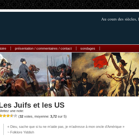
Au cours des siècles, 
toire
présentation / commentaires / contact
sondages
Les Juifs et les US
Mettez une note:
(
32
votes, moyenne:
3,72
sur 5)
« Dieu, sache que si tu ne m’aide pas, je m’adresse à mon oncle d’Amérique »
~ Folklore Yiddish