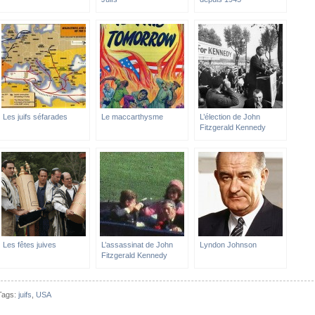
Les juifs séfarades
Le maccarthysme
L’élection de John
Fitzgerald Kennedy
Les fêtes juives
L’assassinat de John
Lyndon Johnson
Fitzgerald Kennedy
Tags:
juifs
,
USA