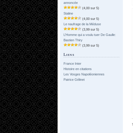
annoncée
(4,00 sur 5)
Staline
(4,00 sur 5)
Le naufrage de la Méduse
(3,99 sur 5)
L’Homme qui a voulu tuer De Gaulle:
Bastien Thiry
(3,99 sur 5)
Liens
France Inter
Histoire en citations
Les Vosges Napoléoniennes
Patrice Gélinet