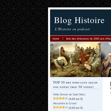
Blog Histoire
L'Histoire en podcast
home
liste des émissions de 2000 ans d’his
TOP 30 des podcasts selon
vos notes (min 30 votes)
Hélie Denoix de Saint Marc
(4,04 sur 5)
Alexandre le Grand
(4,03 sur 5)