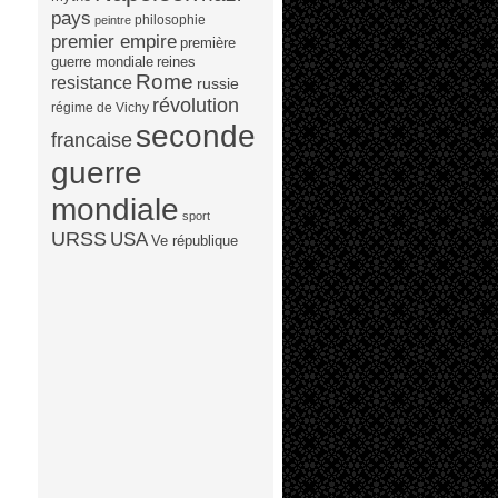
pays
philosophie
peintre
premier empire
première
guerre mondiale
reines
Rome
resistance
russie
révolution
régime de Vichy
seconde
francaise
guerre
mondiale
sport
URSS
USA
Ve république