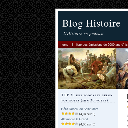
Blog Histoire
L'Histoire en podcast
home
liste des émissions de 2000 ans d’his
TOP 30 des podcasts selon
vos notes (min 30 votes)
Hélie Denoix de Saint Marc
(4,04 sur 5)
Alexandre le Grand
(4,03 sur 5)