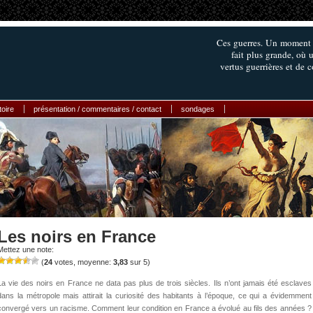
Ces guerres. Un moment d
fait plus grande, où 
vertus guerrières et de 
toire
présentation / commentaires / contact
sondages
Les noirs en France
Mettez une note:
(
24
votes, moyenne:
3,83
sur 5)
La vie des noirs en France ne data pas plus de trois siècles. Ils n’ont jamais été esclaves
dans la métropole mais attirait la curiosité des habitants à l’époque, ce qui a évidemment
convergé vers un racisme. Comment leur condition en France a évolué au fils des années ?