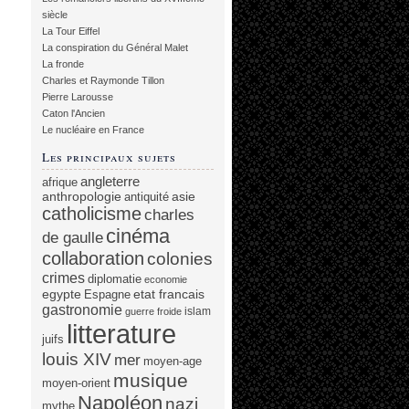
siècle
La Tour Eiffel
La conspiration du Général Malet
La fronde
Charles et Raymonde Tillon
Pierre Larousse
Caton l'Ancien
Le nucléaire en France
Les principaux sujets
angleterre
afrique
anthropologie
asie
antiquité
catholicisme
charles
cinéma
de gaulle
collaboration
colonies
crimes
diplomatie
economie
egypte
etat francais
Espagne
gastronomie
islam
guerre froide
litterature
juifs
louis XIV
mer
moyen-age
musique
moyen-orient
Napoléon
nazi
mythe