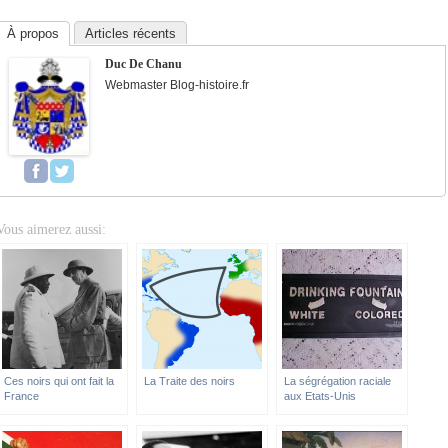
À propos
Articles récents
Duc De Chanu
Webmaster Blog-histoire.fr
Vous aimerez aussi:
Ces noirs qui ont fait la
La Traite des noirs
La ségrégation raciale
France
aux Etats-Unis