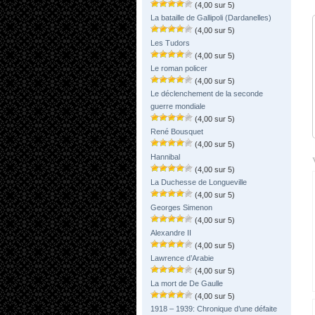
(4,00 sur 5)
La bataille de Gallipoli (Dardanelles)
(4,00 sur 5)
Les Tudors
(4,00 sur 5)
Le roman policer
(4,00 sur 5)
Le déclenchement de la seconde
guerre mondiale
(4,00 sur 5)
René Bousquet
(4,00 sur 5)
Hannibal
(4,00 sur 5)
La Duchesse de Longueville
(4,00 sur 5)
Georges Simenon
(4,00 sur 5)
Alexandre II
(4,00 sur 5)
Lawrence d’Arabie
(4,00 sur 5)
La mort de De Gaulle
(4,00 sur 5)
1918 – 1939: Chronique d’une défaite