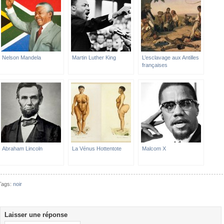
Nelson Mandela
Martin Luther King
L’esclavage aux Antilles
françaises
Abraham Lincoln
La Vénus Hottentote
Malcom X
Tags:
noir
Laisser une réponse