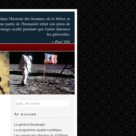
ans l'histoire des hommes où la bêtise se
une partie de l'humanité refait son plein de
courage exalté pendant que l'autre dénonce
les génocides.
~ Paul Ohl
Au hasard
Le général Boulanger
Le programme spatial soviétique
Les romanciers libertins du XVIIIème