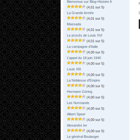
Bienvenue sur Blog-Histoire.fr
(4,01 sur 5)
La Grande Armée
(4,01 sur 5)
Massada
(4,01 sur 5)
Le procès de Louis XVI
(4,01 sur 5)
La campagne d’Italie
(4,00 sur 5)
L’appel du 18 juin 1940
(4,00 sur 5)
Louis XIII
(4,00 sur 5)
La Noblesse d’Empire
(4,00 sur 5)
Hermann Göring
(4,00 sur 5)
Les Normands
(4,00 sur 5)
Albert Speer
(4,00 sur 5)
Alexandre Ier
(4,00 sur 5)
Le général Boulanger