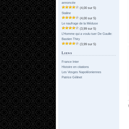
annoncée
(4,00 sur 5)
Staline
(4,00 sur 5)
Le naufrage de la Méduse
(3,99 sur 5)
L’Homme qui a voulu tuer De Gaulle:
Bastien Thiry
(3,99 sur 5)
Liens
France Inter
Histoire en citations
Les Vosges Napoléoniennes
Patrice Gélinet