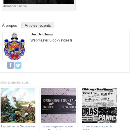
Abraham Lincoln
À propos
Articles récents
Duc De Chanu
Webmaster Blog-histoire.fr
Vous aimerez aussi:
La guerre de Sécession
La ségrégation raciale
Crise économique de