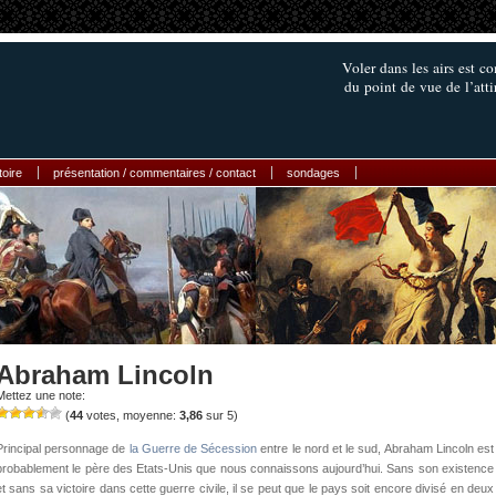
Voler dans les airs est c
du point de vue de l’att
toire
présentation / commentaires / contact
sondages
Abraham Lincoln
Mettez une note:
(
44
votes, moyenne:
3,86
sur 5)
Principal personnage de
la Guerre de Sécession
entre le nord et le sud, Abraham Lincoln est
probablement le père des Etats-Unis que nous connaissons aujourd’hui. Sans son existence
et sans sa victoire dans cette guerre civile, il se peut que le pays soit encore divisé en deux