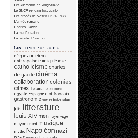
Les Allemands en Yougoslavie
La SNCF pendant l'occupation
Les procès de Moscou 1936-1938
L'armée romaine
Charles Darwin
La manifestation
La bataille d'Azincourt
Les principaux sujets
angleterre
afrique
anthropologie
asie
antiquité
catholicisme
charles
cinéma
de gaulle
collaboration
colonies
crimes
diplomatie
economie
egypte
etat francais
Espagne
gastronomie
islam
guerre froide
litterature
juifs
louis XIV
mer
moyen-age
musique
moyen-orient
Napoléon
nazi
mythe
pays
philosophie