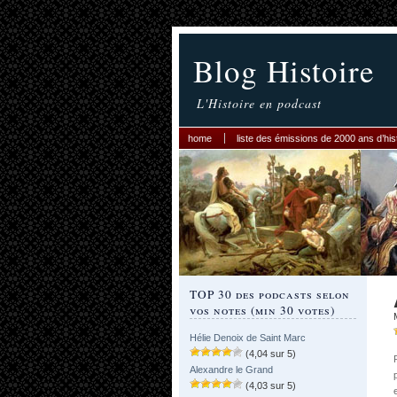
Blog Histoire
L'Histoire en podcast
home
liste des émissions de 2000 ans d’his
TOP 30 des podcasts selon
vos notes (min 30 votes)
Hélie Denoix de Saint Marc
(4,04 sur 5)
Alexandre le Grand
(4,03 sur 5)