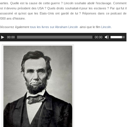
parties. Quelle est la cause de cette guerre ? Lincoln souhaite abolir l’esclavage. Comment
est il devenu président des USA ? Quels droits souhaitait-il pour les esclaves ? Par qui fut il
assassiné et qu’est que les Etats-Unis ont gardé de lui ? Réponses dans ce podcast de
2000 ans d’histoire.
Découvrez également
tous les livres sur Abraham Lincoln
ainsi que le film
Lincoln
.
00:00
00:00