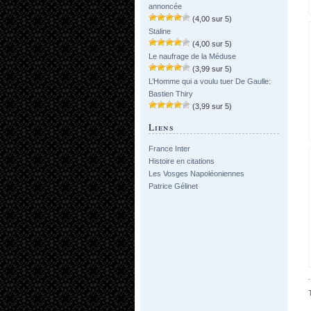
annoncée
(4,00 sur 5)
Staline
(4,00 sur 5)
Le naufrage de la Méduse
(3,99 sur 5)
L’Homme qui a voulu tuer De Gaulle:
Bastien Thiry
(3,99 sur 5)
Liens
France Inter
Histoire en citations
Les Vosges Napoléoniennes
Patrice Gélinet