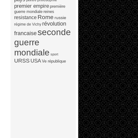
peintre
premier empire
première
guerre mondiale
reines
Rome
resistance
russie
révolution
régime de Vichy
seconde
francaise
guerre
mondiale
sport
URSS
USA
Ve république