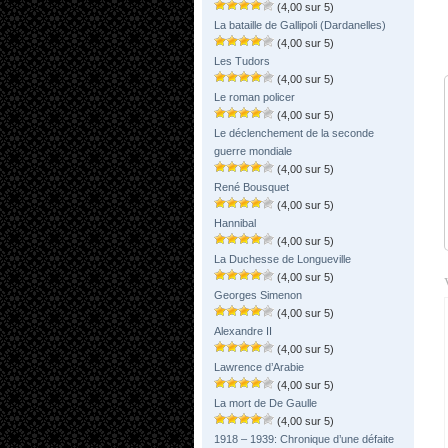
(4,00 sur 5)
La bataille de Gallipoli (Dardanelles)
(4,00 sur 5)
Les Tudors
(4,00 sur 5)
Le roman policer
(4,00 sur 5)
Le déclenchement de la seconde
guerre mondiale
(4,00 sur 5)
René Bousquet
(4,00 sur 5)
Hannibal
(4,00 sur 5)
La Duchesse de Longueville
(4,00 sur 5)
Georges Simenon
(4,00 sur 5)
Alexandre II
(4,00 sur 5)
Lawrence d’Arabie
(4,00 sur 5)
La mort de De Gaulle
(4,00 sur 5)
1918 – 1939: Chronique d’une défaite