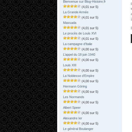
Bienvenue sur Blog-Histoire.fr
(4,01 sur 5)
La Grande Armée
(4,01 sur 5)
Massada
(4,01 sur 5)
Le procès de Louis XVI
(4,01 sur 5)
La campagne d’Italie
(4,00 sur 5)
L’appel du 18 juin 1940
(4,00 sur 5)
Louis XIII
(4,00 sur 5)
La Noblesse d’Empire
(4,00 sur 5)
Hermann Göring
(4,00 sur 5)
Les Normands
(4,00 sur 5)
Albert Speer
(4,00 sur 5)
Alexandre Ier
(4,00 sur 5)
Le général Boulanger