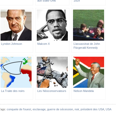
aux Etats-Unis
1929
Lyndon Johnson
Malcom X
L’assassinat de John
Fitzgerald Kennedy
La Traite des noirs
Les Néoconservateurs
Nelson Mandela
Tags:
conquete de l'ouest
,
esclavage
,
guerre de sécession
,
noir
,
président des USA
,
USA