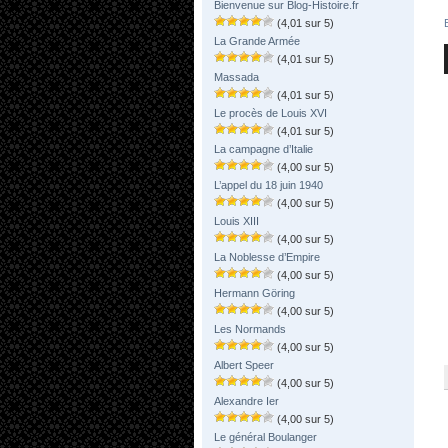
Bienvenue sur Blog-Histoire.fr
(4,01 sur 5)
La Grande Armée
(4,01 sur 5)
Massada
(4,01 sur 5)
Le procès de Louis XVI
(4,01 sur 5)
La campagne d’Italie
(4,00 sur 5)
L’appel du 18 juin 1940
(4,00 sur 5)
Louis XIII
(4,00 sur 5)
La Noblesse d’Empire
(4,00 sur 5)
Hermann Göring
(4,00 sur 5)
Les Normands
(4,00 sur 5)
Albert Speer
(4,00 sur 5)
Alexandre Ier
(4,00 sur 5)
Le général Boulanger