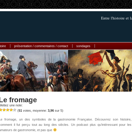
Entre l'histoire et 
toire
présentation / commentaires / contact
sondages
Le fromage
Mettez une note:
(
51
votes, moyenne:
3,96
sur 5)
Le fromage, un des symboles de la gastronomie Française. Découvrez son histoire,
comment il fut perçu tout au long des siècles. Un podcast plus qu’intéressant pour les
amateurs de gastronomie, et pas que