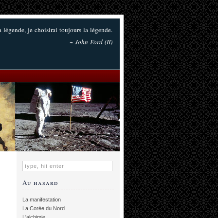
la légende, je choisirai toujours la légende.
~ John Ford (II)
Au hasard
La manifestation
La Corée du Nord
L'alchimie