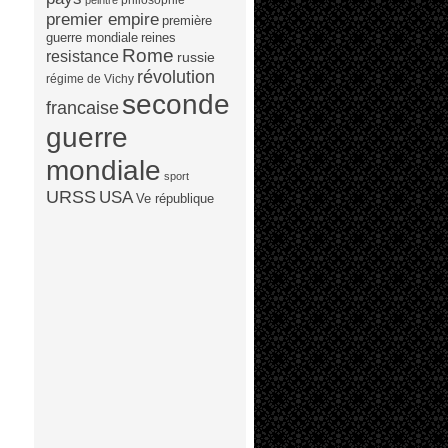
peintre
premier empire
première
guerre mondiale
reines
Rome
resistance
russie
révolution
régime de Vichy
seconde
francaise
guerre
mondiale
sport
URSS
USA
Ve république