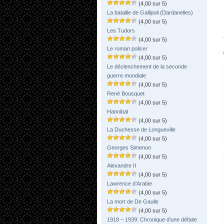
(4,00 sur 5)
La bataille de Gallipoli (Dardanelles)
(4,00 sur 5)
Les Tudors
(4,00 sur 5)
Le roman policer
(4,00 sur 5)
Le déclenchement de la seconde
guerre mondiale
(4,00 sur 5)
René Bousquet
(4,00 sur 5)
Hannibal
(4,00 sur 5)
La Duchesse de Longueville
(4,00 sur 5)
Georges Simenon
(4,00 sur 5)
Alexandre II
(4,00 sur 5)
Lawrence d’Arabie
(4,00 sur 5)
La mort de De Gaulle
(4,00 sur 5)
1918 – 1939: Chronique d’une défaite