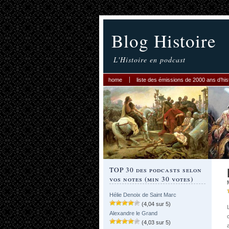
Blog Histoire
L'Histoire en podcast
home
liste des émissions de 2000 ans d’his
TOP 30 des podcasts selon
vos notes (min 30 votes)
Hélie Denoix de Saint Marc
(4,04 sur 5)
Alexandre le Grand
(4,03 sur 5)