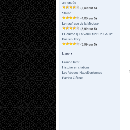
annoncée
(4,00 sur 5)
Staline
(4,00 sur 5)
Le naufrage de la Méduse
(3,99 sur 5)
L’Homme qui a voulu tuer De Gaulle:
Bastien Thiry
(3,99 sur 5)
Liens
France Inter
Histoire en citations
Les Vosges Napoléoniennes
Patrice Gélinet