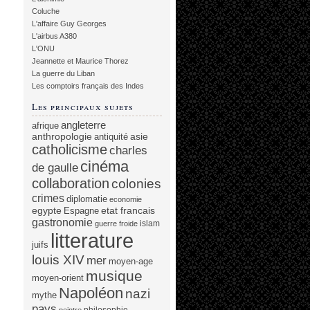
Coluche
L'affaire Guy Georges
L'airbus A380
L'ONU
Jeannette et Maurice Thorez
La guerre du Liban
Les comptoirs français des Indes
Les principaux sujets
angleterre
afrique
anthropologie
asie
antiquité
catholicisme
charles
cinéma
de gaulle
collaboration
colonies
crimes
diplomatie
economie
egypte
etat francais
Espagne
gastronomie
islam
guerre froide
litterature
juifs
louis XIV
mer
moyen-age
musique
moyen-orient
Napoléon
nazi
mythe
pays
philosophie