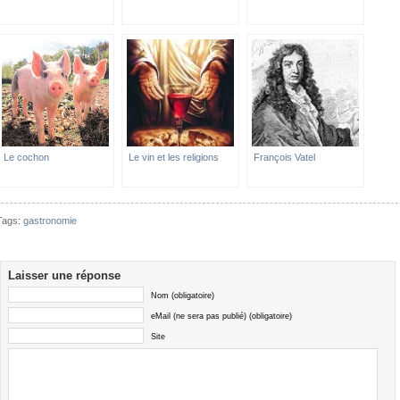
Le cochon
Le vin et les religions
François Vatel
Tags:
gastronomie
Laisser une réponse
Nom (obligatoire)
eMail (ne sera pas publié) (obligatoire)
Site