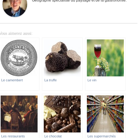
Géographe spécialiste du paysage et de la gastronomie.
Vous aimerez aussi:
Le camembert
La truffe
Le vin
Les restaurants
Le chocolat
Les supermarchés