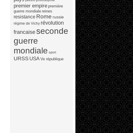
peintre
premier empire
première
guerre mondiale
reines
Rome
resistance
russie
révolution
régime de Vichy
seconde
francaise
guerre
mondiale
sport
URSS
USA
Ve république