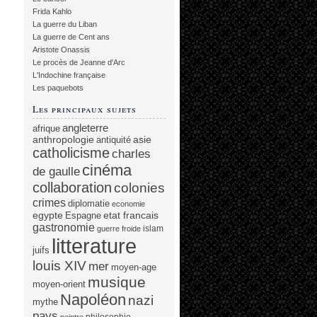
Frida Kahlo
La guerre du Liban
La guerre de Cent ans
Aristote Onassis
Le procès de Jeanne d'Arc
L'Indochine française
Les paquebots
Les principaux sujets
angleterre
afrique
anthropologie
asie
antiquité
catholicisme
charles
cinéma
de gaulle
collaboration
colonies
crimes
diplomatie
economie
egypte
etat francais
Espagne
gastronomie
islam
guerre froide
litterature
juifs
louis XIV
mer
moyen-age
musique
moyen-orient
Napoléon
nazi
mythe
pays
philosophie