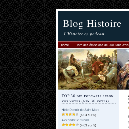
Blog Histoire
L'Histoire en podcast
home
liste des émissions de 2000 ans d’his
TOP 30 des podcasts selon
vos notes (min 30 votes)
Hélie Denoix de Saint Marc
(4,04 sur 5)
Alexandre le Grand
(4,03 sur 5)