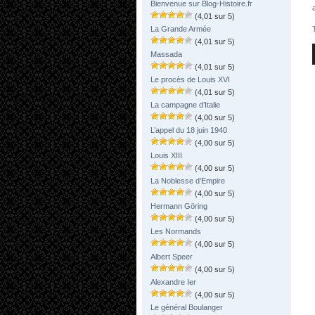
Bienvenue sur Blog-Histoire.fr
(4,01 sur 5)
La Grande Armée
(4,01 sur 5)
Massada
(4,01 sur 5)
Le procès de Louis XVI
(4,01 sur 5)
La campagne d’Italie
(4,00 sur 5)
L’appel du 18 juin 1940
(4,00 sur 5)
Louis XIII
(4,00 sur 5)
La Noblesse d’Empire
(4,00 sur 5)
Hermann Göring
(4,00 sur 5)
Les Normands
(4,00 sur 5)
Albert Speer
(4,00 sur 5)
Alexandre Ier
(4,00 sur 5)
Le général Boulanger