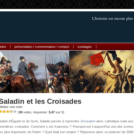
L'histoire est encore plus 
toire
présentation / commentaires / contact
sondages
Saladin et les Croisades
Mettez une note:
(
36
votes, moyenne:
3,47
sur 5)
Sultan d’Égypte et de Syrie, Saladin parvint à reprendre
Jérusalem
alors catholique suite aux
premières croisades. Comment y est il parvenu ? Pourquoi est il aujourd’hui une des icones
les plus importants de l’Islam ? Quel était son empire ? Réponses dans ce podcast de 2000