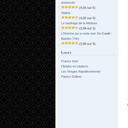
annoncée
(4,00 sur 5)
Staline
(4,00 sur 5)
Le naufrage de la Méduse
(3,99 sur 5)
L’Homme qui a voulu tuer De Gaulle:
Bastien Thiry
(3,99 sur 5)
Liens
France Inter
Histoire en citations
Les Vosges Napoléoniennes
Patrice Gélinet