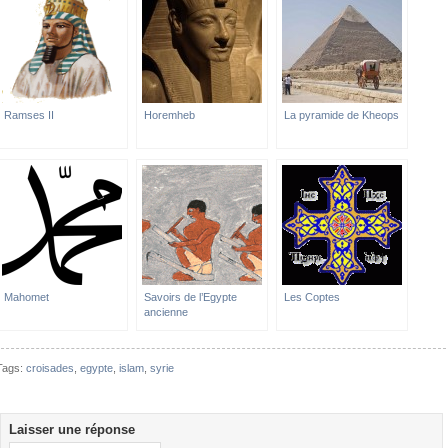
Ramses II
Horemheb
La pyramide de Kheops
Mahomet
Savoirs de l’Egypte
Les Coptes
ancienne
Tags:
croisades
,
egypte
,
islam
,
syrie
Laisser une réponse