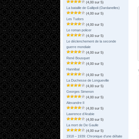
(4,00 sur 5)
La bataille de Gallipoli (Dardanelles)
(4,00 sur 5)
Les Tudors
(4,00 sur 5)
Le roman policer
(4,00 sur 5)
Le déclenchement de la seconde
guerre mondiale
(4,00 sur 5)
René Bousquet
(4,00 sur 5)
Hannibal
(4,00 sur 5)
La Duchesse de Longueville
(4,00 sur 5)
Georges Simenon
(4,00 sur 5)
Alexandre II
(4,00 sur 5)
Lawrence d’Arabie
(4,00 sur 5)
La mort de De Gaulle
(4,00 sur 5)
1918 – 1939: Chronique d’une défaite