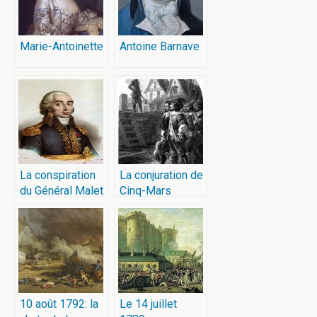
Marie-Antoinette
Antoine Barnave
La conspiration
La conjuration de
du Général Malet
Cinq-Mars
10 août 1792: la
Le 14 juillet