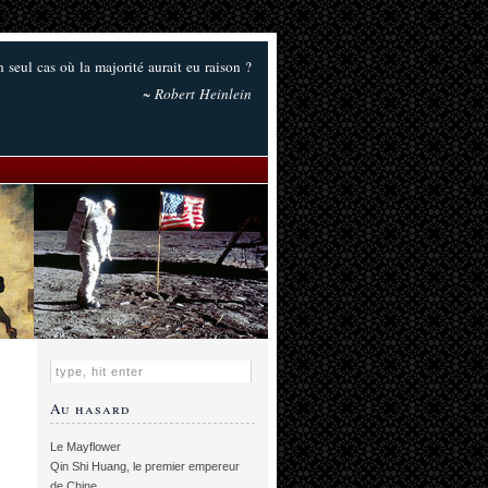
un seul cas où la majorité aurait eu raison ?
~ Robert Heinlein
Au hasard
Le Mayflower
Qin Shi Huang, le premier empereur
de Chine