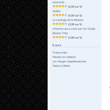
annoncée
(4,00 sur 5)
Staline
(4,00 sur 5)
Le naufrage de la Méduse
(3,99 sur 5)
L’Homme qui a voulu tuer De Gaulle:
Bastien Thiry
(3,99 sur 5)
Liens
France Inter
Histoire en citations
Les Vosges Napoléoniennes
Patrice Gélinet