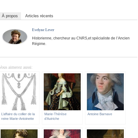
À propos
Articles récents
Evelyne Lever
Historienne, chercheur au CNRS,et spécialiste de l’Ancien
Régime.
Vous aimerez aussi:
L’affaire du collier de la
Marie-Thérèse
Antoine Barnave
reine Marie-Antoinette
d’Autriche