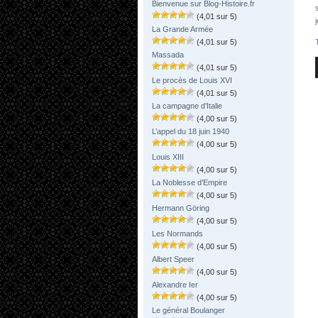
Bienvenue sur Blog-Histoire.fr
(4,01 sur 5)
La Grande Armée
(4,01 sur 5)
Massada
(4,01 sur 5)
Le procès de Louis XVI
(4,01 sur 5)
La campagne d’Italie
(4,00 sur 5)
L’appel du 18 juin 1940
(4,00 sur 5)
Louis XIII
(4,00 sur 5)
La Noblesse d’Empire
(4,00 sur 5)
Hermann Göring
(4,00 sur 5)
Les Normands
(4,00 sur 5)
Albert Speer
(4,00 sur 5)
Alexandre Ier
(4,00 sur 5)
Le général Boulanger