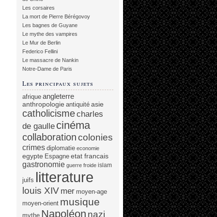
Les corsaires
La mort de Pierre Bérégovoy
Les bagnes de Guyane
Le mythe des vampires
Le Mur de Berlin
Federico Fellini
Le massacre de Nankin
Notre-Dame de Paris
Les principaux sujets
angleterre
afrique
anthropologie
asie
antiquité
catholicisme
charles
cinéma
de gaulle
collaboration
colonies
crimes
diplomatie
economie
egypte
etat francais
Espagne
gastronomie
islam
guerre froide
litterature
juifs
louis XIV
mer
moyen-age
musique
moyen-orient
Napoléon
nazi
mythe