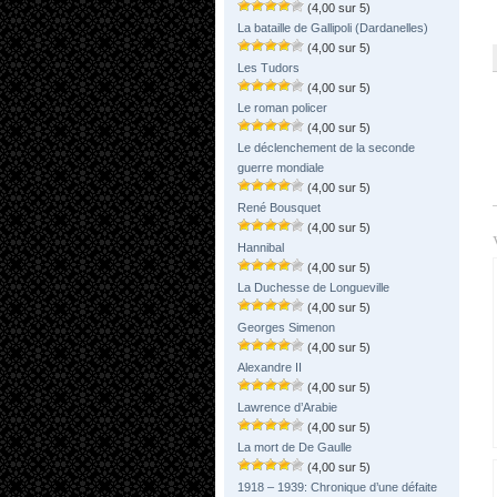
(4,00 sur 5)
La bataille de Gallipoli (Dardanelles)
(4,00 sur 5)
Les Tudors
(4,00 sur 5)
Le roman policer
(4,00 sur 5)
Le déclenchement de la seconde
guerre mondiale
(4,00 sur 5)
René Bousquet
(4,00 sur 5)
Hannibal
(4,00 sur 5)
La Duchesse de Longueville
(4,00 sur 5)
Georges Simenon
(4,00 sur 5)
Alexandre II
(4,00 sur 5)
Lawrence d’Arabie
(4,00 sur 5)
La mort de De Gaulle
(4,00 sur 5)
1918 – 1939: Chronique d’une défaite