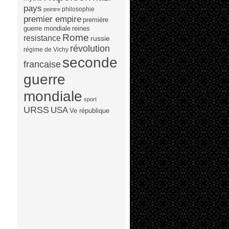
pays
philosophie
peintre
premier empire
première
guerre mondiale
reines
Rome
resistance
russie
révolution
régime de Vichy
seconde
francaise
guerre
mondiale
sport
URSS
USA
Ve république