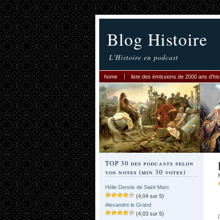
Blog Histoire
L'Histoire en podcast
home
liste des émissions de 2000 ans d’his
TOP 30 des podcasts selon
vos notes (min 30 votes)
Hélie Denoix de Saint Marc
(4,04 sur 5)
Alexandre le Grand
(4,03 sur 5)