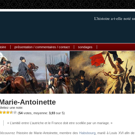
L’histoire a-t-elle noté 
toire
présentation / commentaires / contact
sondages
Marie-Antoinette
Mettez une note:
(
54
votes, moyenne:
3,93
sur 5)
« L’amitié entre L’autriche et le France doit etre scellée par un mariage. »
Découvrez l’histoire de Marie-Antoinette, membre des
Habsbourg
, marié à Louis XVI afin de