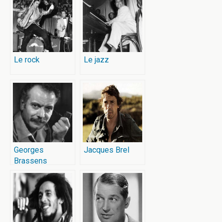
Le rock
Le jazz
Georges
Jacques Brel
Brassens