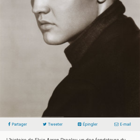
Partager
Tweeter
Épingler
E-mail