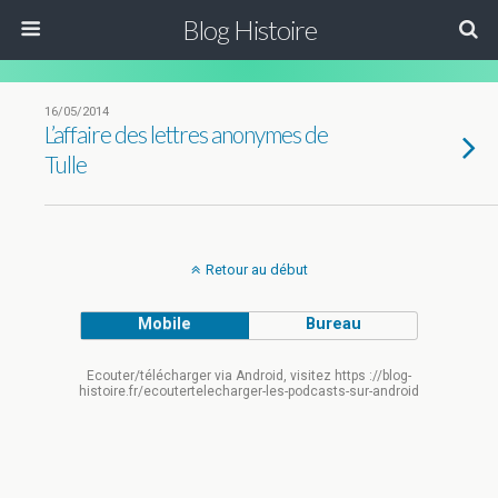
Blog Histoire
16/05/2014
L’affaire des lettres anonymes de
Tulle
Retour au début
Mobile
Bureau
Ecouter/télécharger via Android, visitez https ://blog-
histoire.fr/ecoutertelecharger-les-podcasts-sur-android