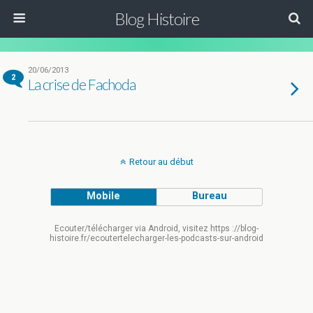
Blog Histoire
20/06/2013
2
La crise de Fachoda
Retour au début
Mobile
Bureau
Ecouter/télécharger via Android, visitez https ://blog-
histoire.fr/ecoutertelecharger-les-podcasts-sur-android