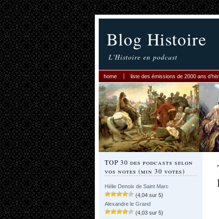
Blog Histoire
L'Histoire en podcast
home
liste des émissions de 2000 ans d’his
TOP 30 des podcasts selon
vos notes (min 30 votes)
Hélie Denoix de Saint Marc
(4,04 sur 5)
Alexandre le Grand
(4,03 sur 5)