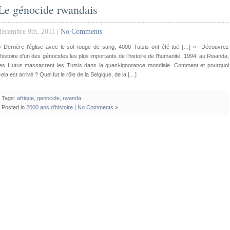
Le génocide rwandais
décembre 9th, 2011 |
No Comments
« Derrière l’église avec le sol rouge de sang, 4000 Tutsis ont été tué […] « Découvrez
l’histoire d’un des génocides les plus importants de l’histoire de l’humanité. 1994, au Rwanda,
les Hutus massacrent les Tutsis dans la quasi-ignorance mondiale. Comment et pourquoi
cela est arrivé ? Quel fut le rôle de la Belgique, de la […]
Tags:
afrique
,
genocide
,
rwanda
Posted in
2000 ans d'histoire
|
No Comments »