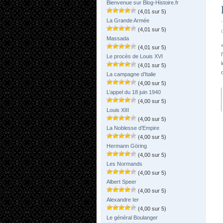
Bienvenue sur Blog-Histoire.fr
(4,01 sur 5)
La Grande Armée
(4,01 sur 5)
Massada
(4,01 sur 5)
Le procès de Louis XVI
(4,01 sur 5)
La campagne d’Italie
(4,00 sur 5)
L’appel du 18 juin 1940
(4,00 sur 5)
Louis XIII
(4,00 sur 5)
La Noblesse d’Empire
(4,00 sur 5)
Hermann Göring
(4,00 sur 5)
Les Normands
(4,00 sur 5)
Albert Speer
(4,00 sur 5)
Alexandre Ier
(4,00 sur 5)
Le général Boulanger