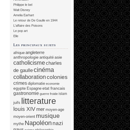
Philippe le bel
Walt Disney
Amelia Earhart
Le retour de De Gaulle en 1944
L'affaire des Poisons
Le pop art
Elle
Les principaux sujets
angleterre
afrique
anthropologie
asie
antiquité
catholicisme
charles
cinéma
de gaulle
collaboration
colonies
crimes
diplomatie
economie
egypte
etat francais
Espagne
gastronomie
islam
guerre froide
litterature
juifs
louis XIV
mer
moyen-age
musique
moyen-orient
Napoléon
nazi
mythe
pays
philosophie