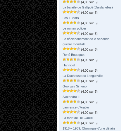
(4,00 sur 5)
La bataille de Gallipoli (Dardanelles)
(4,00 sur 5)
Les Tudors
(4,00 sur 5)
Le roman policer
(4,00 sur 5)
Le déclenchement de la seconde
guerre mondiale
(4,00 sur 5)
René Bousquet
(4,00 sur 5)
Hannibal
(4,00 sur 5)
La Duchesse de Longueville
(4,00 sur 5)
Georges Simenon
(4,00 sur 5)
Alexandre II
(4,00 sur 5)
Lawrence d’Arabie
(4,00 sur 5)
La mort de De Gaulle
(4,00 sur 5)
1918 – 1939: Chronique d’une défaite