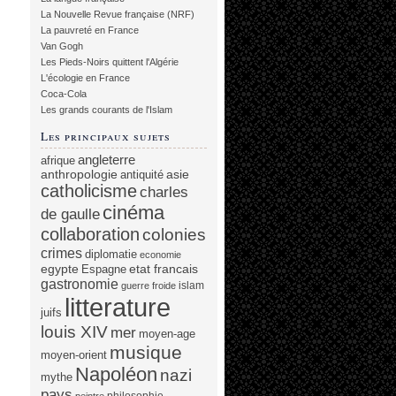
La Nouvelle Revue française (NRF)
La pauvreté en France
Van Gogh
Les Pieds-Noirs quittent l'Algérie
L'écologie en France
Coca-Cola
Les grands courants de l'Islam
Les principaux sujets
angleterre
afrique
anthropologie
asie
antiquité
catholicisme
charles
cinéma
de gaulle
collaboration
colonies
crimes
diplomatie
economie
egypte
etat francais
Espagne
gastronomie
islam
guerre froide
litterature
juifs
louis XIV
mer
moyen-age
musique
moyen-orient
Napoléon
nazi
mythe
pays
philosophie