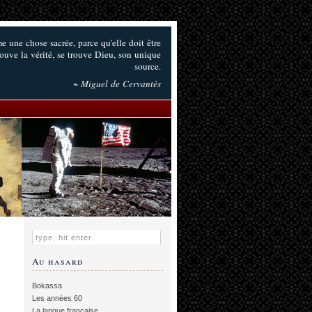
e une chose sacrée, parce qu'elle doit être
trouve la vérité, se trouve Dieu, son unique
source.
~ Miguel de Cervantès
Au hasard
Bokassa
Les années 60
La langue française