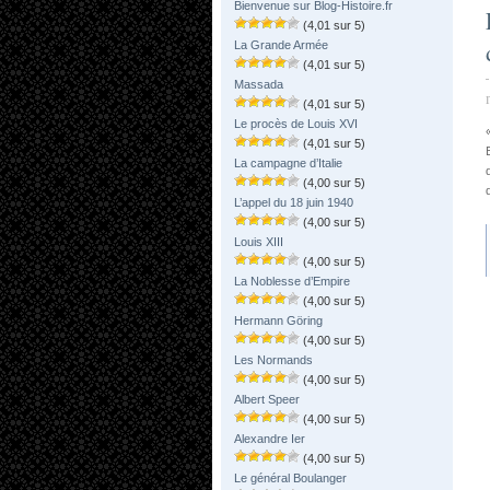
Bienvenue sur Blog-Histoire.fr
(4,01 sur 5)
La Grande Armée
(4,01 sur 5)
Massada
(4,01 sur 5)
Le procès de Louis XVI
(4,01 sur 5)
La campagne d’Italie
(4,00 sur 5)
L’appel du 18 juin 1940
(4,00 sur 5)
Louis XIII
(4,00 sur 5)
La Noblesse d’Empire
(4,00 sur 5)
Hermann Göring
(4,00 sur 5)
Les Normands
(4,00 sur 5)
Albert Speer
(4,00 sur 5)
Alexandre Ier
(4,00 sur 5)
Le général Boulanger