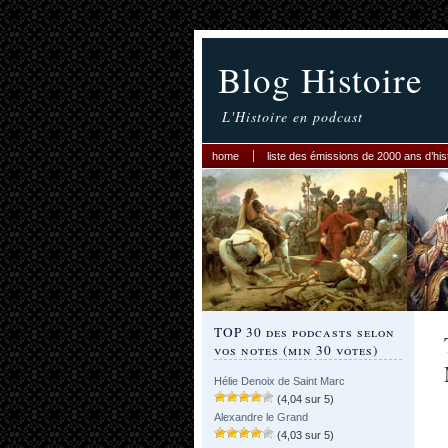
Blog Histoire
L'Histoire en podcast
home
liste des émissions de 2000 ans d’his
TOP 30 des podcasts selon
vos notes (min 30 votes)
Hélie Denoix de Saint Marc
(4,04 sur 5)
Alexandre le Grand
(4,03 sur 5)