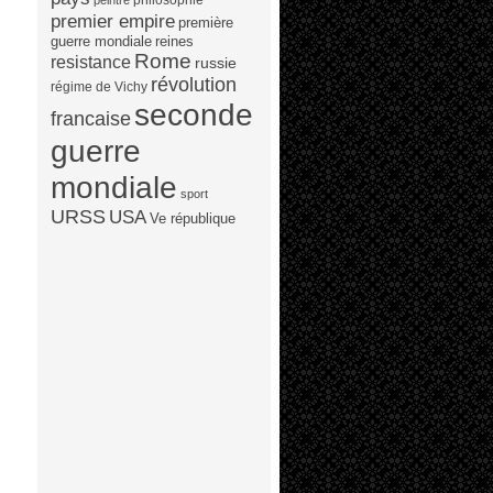
peintre
premier empire
première
guerre mondiale
reines
Rome
resistance
russie
révolution
régime de Vichy
seconde
francaise
guerre
mondiale
sport
URSS
USA
Ve république