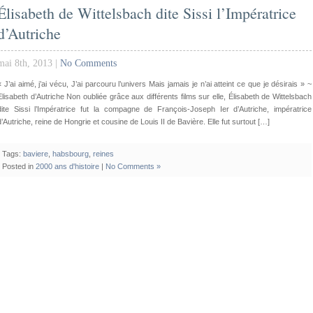
Élisabeth de Wittelsbach dite Sissi l’Impératrice
d’Autriche
mai 8th, 2013 |
No Comments
« J’ai aimé, j’ai vécu, J’ai parcouru l’univers Mais jamais je n’ai atteint ce que je désirais » ~
Elisabeth d’Autriche Non oubliée grâce aux différents films sur elle, Élisabeth de Wittelsbach
dite Sissi l’Impératrice fut la compagne de François-Joseph Ier d’Autriche, impératrice
d’Autriche, reine de Hongrie et cousine de Louis II de Bavière. Elle fut surtout […]
Tags:
baviere
,
habsbourg
,
reines
Posted in
2000 ans d'histoire
|
No Comments »