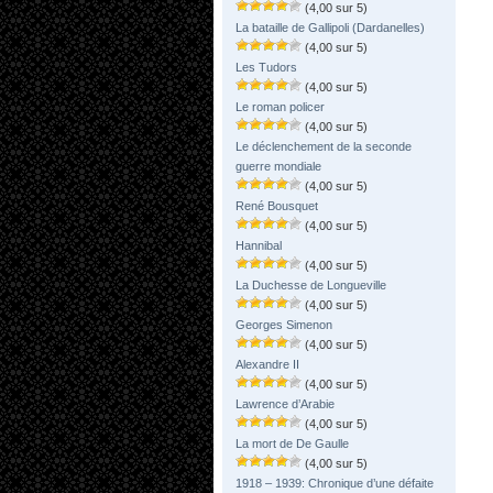
(4,00 sur 5)
La bataille de Gallipoli (Dardanelles)
(4,00 sur 5)
Les Tudors
(4,00 sur 5)
Le roman policer
(4,00 sur 5)
Le déclenchement de la seconde
guerre mondiale
(4,00 sur 5)
René Bousquet
(4,00 sur 5)
Hannibal
(4,00 sur 5)
La Duchesse de Longueville
(4,00 sur 5)
Georges Simenon
(4,00 sur 5)
Alexandre II
(4,00 sur 5)
Lawrence d’Arabie
(4,00 sur 5)
La mort de De Gaulle
(4,00 sur 5)
1918 – 1939: Chronique d’une défaite