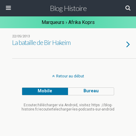
Blog Histoire
Marqueurs › Afrika Koprs
22/05/2013
La bataille de Bir Hakeim
Retour au début
Mobile
Bureau
Ecouter/télécharger via Android, visitez https ://blog-
histoire.fr/ecoutertelecharger-les-podcasts-sur-android