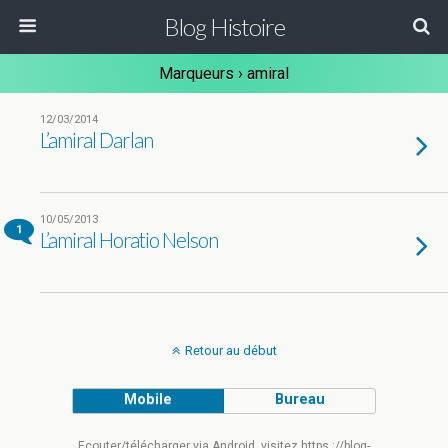
Blog Histoire
Marqueurs › amiral
12/03/2014
L’amiral Darlan
10/05/2013
1
L’amiral Horatio Nelson
Retour au début
Mobile
Bureau
Ecouter/télécharger via Android, visitez https ://blog-