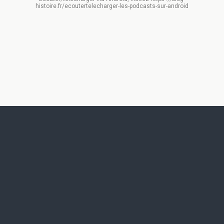
histoire.fr/ecoutertelecharger-les-podcasts-sur-android