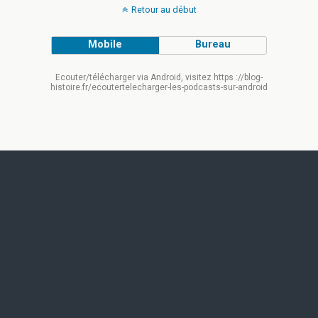
Retour au début
Mobile
Bureau
Ecouter/télécharger via Android, visitez https ://blog-
histoire.fr/ecoutertelecharger-les-podcasts-sur-android