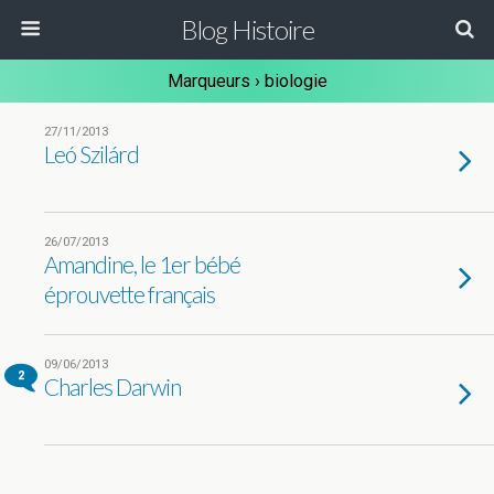
Blog Histoire
Marqueurs › biologie
27/11/2013
Leó Szilárd
26/07/2013
Amandine, le 1er bébé
éprouvette français
09/06/2013
2
Charles Darwin