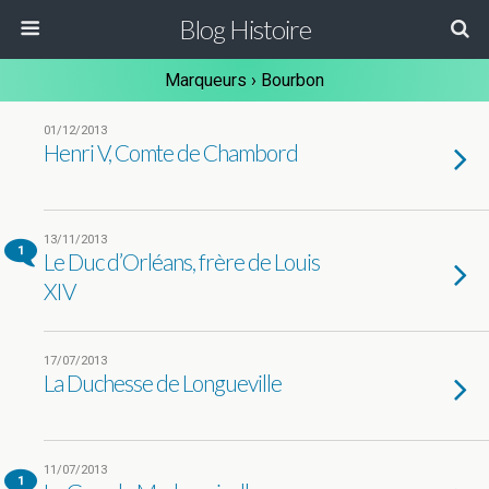
Blog Histoire
Marqueurs › Bourbon
01/12/2013
Henri V, Comte de Chambord
13/11/2013
1
Le Duc d’Orléans, frère de Louis
XIV
17/07/2013
La Duchesse de Longueville
11/07/2013
1