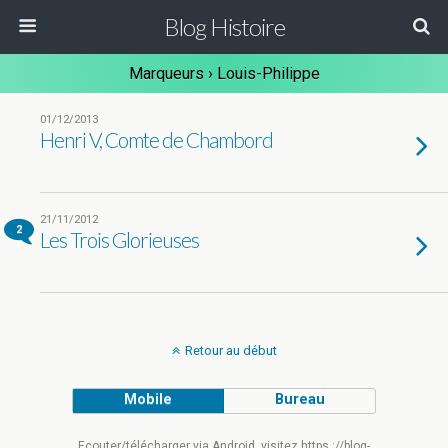
Blog Histoire
Marqueurs › Louis-Philippe
01/12/2013
Henri V, Comte de Chambord
21/11/2012
2
Les Trois Glorieuses
Retour au début
Mobile
Bureau
Ecouter/télécharger via Android, visitez https ://blog-