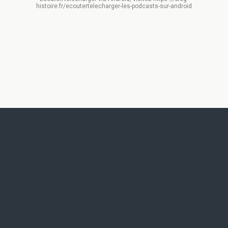
histoire.fr/ecoutertelecharger-les-podcasts-sur-android