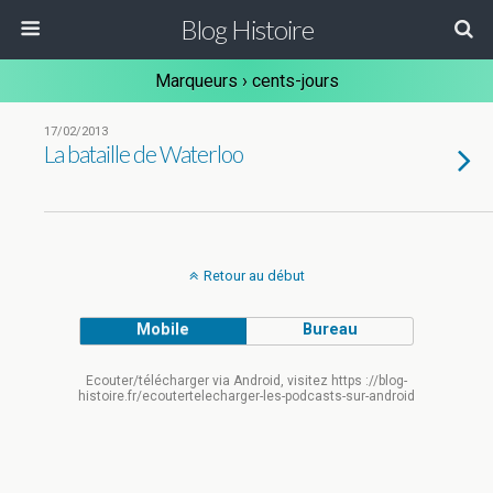
Blog Histoire
Marqueurs › cents-jours
17/02/2013
La bataille de Waterloo
Retour au début
Mobile
Bureau
Ecouter/télécharger via Android, visitez https ://blog-
histoire.fr/ecoutertelecharger-les-podcasts-sur-android