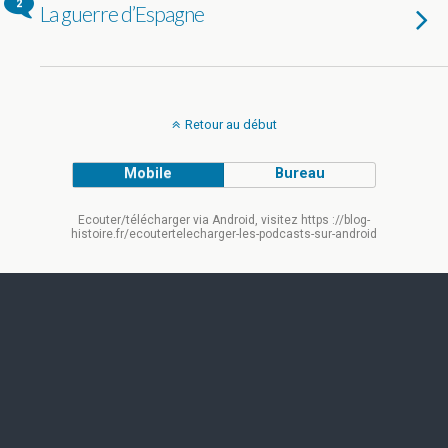
2
La guerre d’Espagne
Retour au début
Mobile
Bureau
Ecouter/télécharger via Android, visitez https ://blog-
histoire.fr/ecoutertelecharger-les-podcasts-sur-android