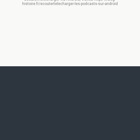
histoire.fr/ecoutertelecharger-les-podcasts-sur-android