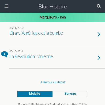
Blog Histoire
Marqueurs › iran
28/11/2013
L’Iran, l’Amérique et la bombe
03/10/2011
3
La Révolution iranienne
Retour au début
Mobile
Bureau
Ecouter/télécharger via Android, visitez https ://blog-