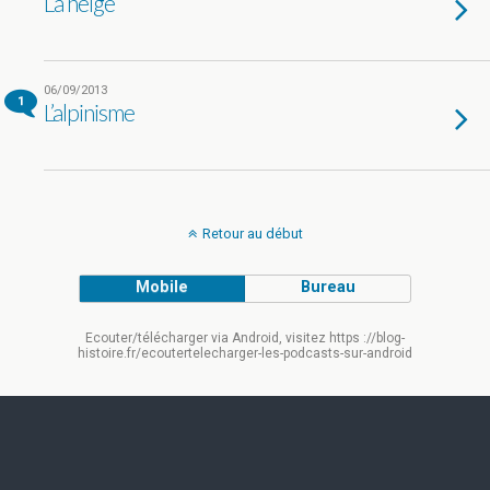
La neige
06/09/2013
1
L’alpinisme
Retour au début
Mobile
Bureau
Ecouter/télécharger via Android, visitez https ://blog-
histoire.fr/ecoutertelecharger-les-podcasts-sur-android