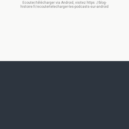
Ecouter/télécharger via Android, visitez https ://blog-
histoire.fr/ecoutertelecharger-les-podcasts-sur-android