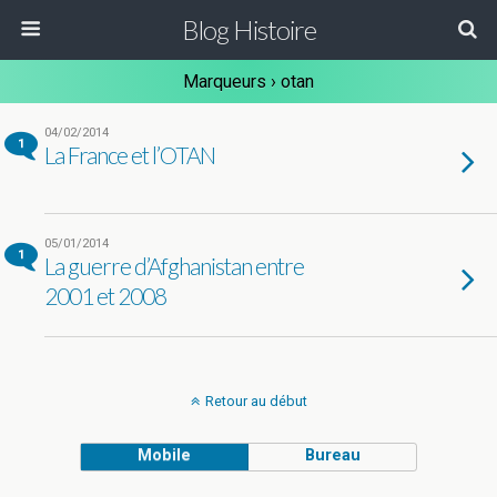
Blog Histoire
Marqueurs › otan
04/02/2014
1
La France et l’OTAN
05/01/2014
1
La guerre d’Afghanistan entre
2001 et 2008
Retour au début
Mobile
Bureau