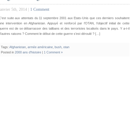
janvier 5th, 2014 |
1 Comment
C’est suite aux attentats du 11 septembre 2001 aux Etats-Unis que ces derniers souhaitent
une intervention en Afghanistan. Appuyé et renforcé par l’OTAN, l’objectif initial de cette
guerre est de se débarrasser des talibans et des terroristes localisés dans le pays. Y a-t-il
d’autres raisons ? Comment le début de cette guerre s’est déroulé ? […]
Tags:
Afghanistan
,
armée américaine
,
bush
,
otan
Posted in
2000 ans d'histoire
|
1 Comment »