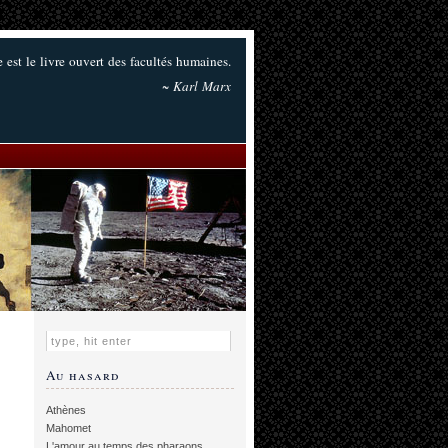
ie est le livre ouvert des facultés humaines.
~ Karl Marx
Au hasard
Athènes
Mahomet
L'amour au temps des pharaons