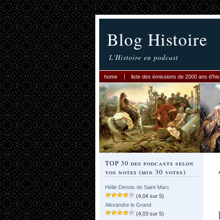
Blog Histoire
L'Histoire en podcast
home
liste des émissions de 2000 ans d’his
TOP 30 des podcasts selon
vos notes (min 30 votes)
Hélie Denoix de Saint Marc
(4,04 sur 5)
Alexandre le Grand
(4,03 sur 5)