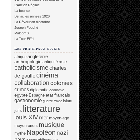
L'Ancien Régime
La bourse
Berlin, les années 1920
La Révolution d’octobre
Joseph Fouché
Malcom X
La Tour Eiffel
Les principaux sujets
angleterre
afrique
anthropologie
asie
antiquité
catholicisme
charles
cinéma
de gaulle
collaboration
colonies
crimes
diplomatie
economie
egypte
etat francais
Espagne
gastronomie
islam
guerre froide
litterature
juifs
louis XIV
mer
moyen-age
musique
moyen-orient
Napoléon
nazi
mythe
pays
philosophie