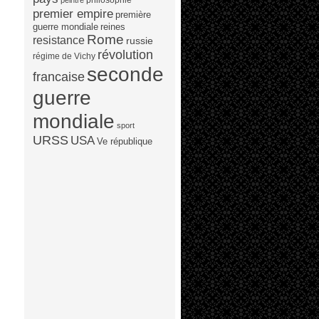
peintre
premier empire
première
guerre mondiale
reines
Rome
resistance
russie
révolution
régime de Vichy
seconde
francaise
guerre
mondiale
sport
URSS
USA
Ve république