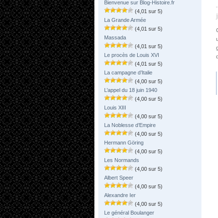
Bienvenue sur Blog-Histoire.fr
(4,01 sur 5)
La Grande Armée
(4,01 sur 5)
Massada
(4,01 sur 5)
Le procès de Louis XVI
(4,01 sur 5)
La campagne d’Italie
(4,00 sur 5)
L’appel du 18 juin 1940
(4,00 sur 5)
Louis XIII
(4,00 sur 5)
La Noblesse d’Empire
(4,00 sur 5)
Hermann Göring
(4,00 sur 5)
Les Normands
(4,00 sur 5)
Albert Speer
(4,00 sur 5)
Alexandre Ier
(4,00 sur 5)
Le général Boulanger