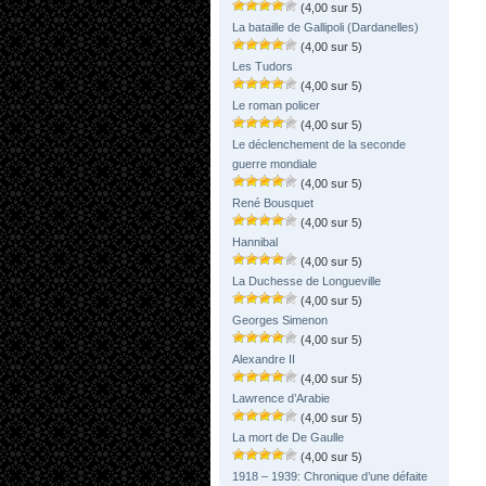
(4,00 sur 5)
La bataille de Gallipoli (Dardanelles)
(4,00 sur 5)
Les Tudors
(4,00 sur 5)
Le roman policer
(4,00 sur 5)
Le déclenchement de la seconde
guerre mondiale
(4,00 sur 5)
René Bousquet
(4,00 sur 5)
Hannibal
(4,00 sur 5)
La Duchesse de Longueville
(4,00 sur 5)
Georges Simenon
(4,00 sur 5)
Alexandre II
(4,00 sur 5)
Lawrence d’Arabie
(4,00 sur 5)
La mort de De Gaulle
(4,00 sur 5)
1918 – 1939: Chronique d’une défaite