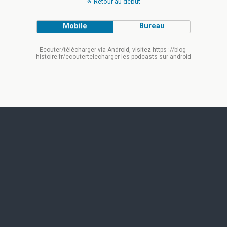
Retour au début
Mobile
Bureau
Ecouter/télécharger via Android, visitez https ://blog-
histoire.fr/ecoutertelecharger-les-podcasts-sur-android