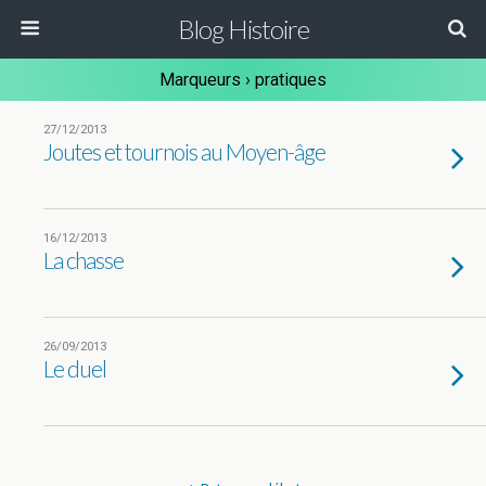
Blog Histoire
Marqueurs › pratiques
27/12/2013
Joutes et tournois au Moyen-âge
16/12/2013
La chasse
26/09/2013
Le duel