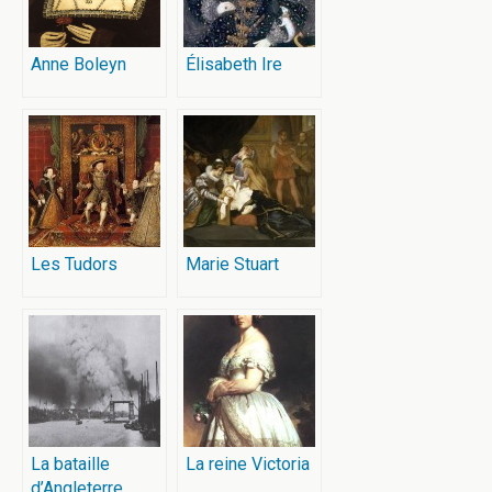
Anne Boleyn
Élisabeth Ire
Les Tudors
Marie Stuart
La bataille
La reine Victoria
d’Angleterre