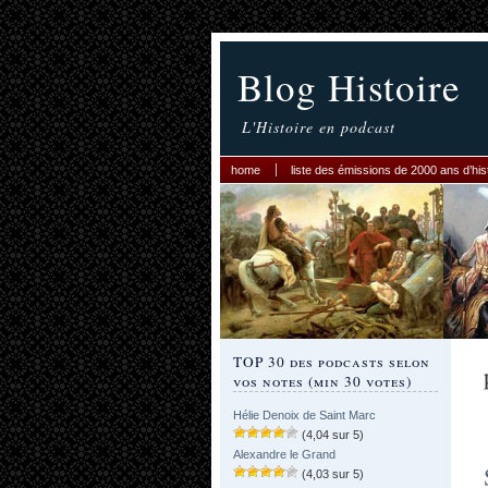
Blog Histoire
L'Histoire en podcast
home
liste des émissions de 2000 ans d’his
TOP 30 des podcasts selon
vos notes (min 30 votes)
Hélie Denoix de Saint Marc
(4,04 sur 5)
Alexandre le Grand
(4,03 sur 5)