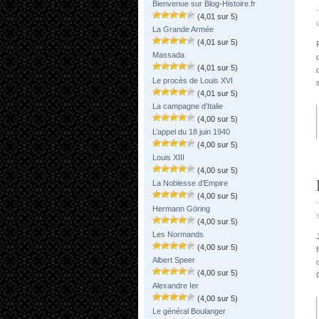
Bienvenue sur Blog-Histoire.fr
(4,01 sur 5)
La Grande Armée
(4,01 sur 5)
Massada
(4,01 sur 5)
Le procès de Louis XVI
(4,01 sur 5)
La campagne d’Italie
(4,00 sur 5)
L’appel du 18 juin 1940
(4,00 sur 5)
Louis XIII
(4,00 sur 5)
La Noblesse d’Empire
(4,00 sur 5)
Hermann Göring
(4,00 sur 5)
Les Normands
(4,00 sur 5)
Albert Speer
(4,00 sur 5)
Alexandre Ier
(4,00 sur 5)
Le général Boulanger