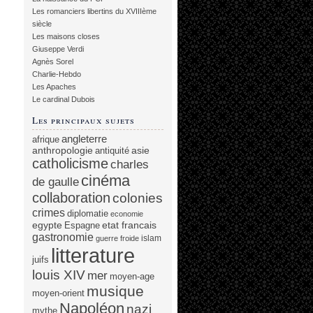
Les romanciers libertins du XVIIIème
siècle
Les maisons closes
Giuseppe Verdi
Agnès Sorel
Charlie-Hebdo
Les Apaches
Le cardinal Dubois
Les principaux sujets
angleterre
afrique
anthropologie
asie
antiquité
catholicisme
charles
cinéma
de gaulle
collaboration
colonies
crimes
diplomatie
economie
egypte
etat francais
Espagne
gastronomie
islam
guerre froide
litterature
juifs
louis XIV
mer
moyen-age
musique
moyen-orient
Napoléon
nazi
mythe