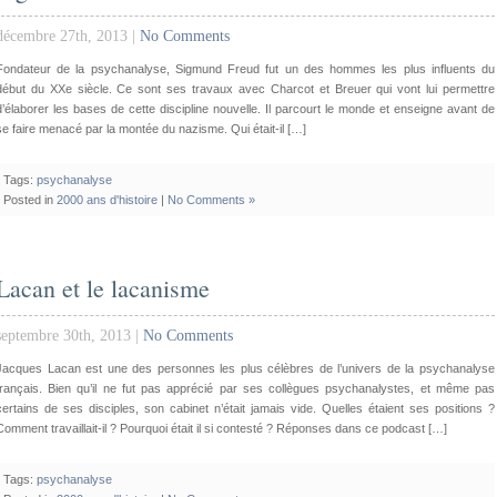
décembre 27th, 2013 |
No Comments
Fondateur de la psychanalyse, Sigmund Freud fut un des hommes les plus influents du
début du XXe siècle. Ce sont ses travaux avec Charcot et Breuer qui vont lui permettre
d’élaborer les bases de cette discipline nouvelle. Il parcourt le monde et enseigne avant de
se faire menacé par la montée du nazisme. Qui était-il […]
Tags:
psychanalyse
Posted in
2000 ans d'histoire
|
No Comments »
Lacan et le lacanisme
septembre 30th, 2013 |
No Comments
Jacques Lacan est une des personnes les plus célèbres de l’univers de la psychanalyse
français. Bien qu’il ne fut pas apprécié par ses collègues psychanalystes, et même pas
certains de ses disciples, son cabinet n’était jamais vide. Quelles étaient ses positions ?
Comment travaillait-il ? Pourquoi était il si contesté ? Réponses dans ce podcast […]
Tags:
psychanalyse