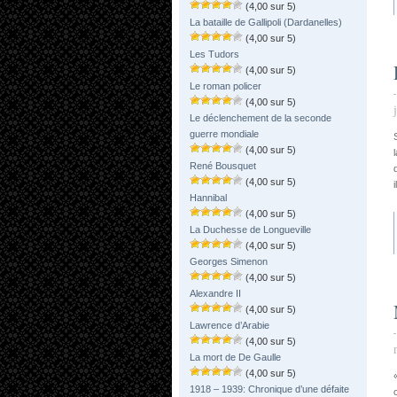
(4,00 sur 5)
La bataille de Gallipoli (Dardanelles)
(4,00 sur 5)
Les Tudors
(4,00 sur 5)
Le roman policer
(4,00 sur 5)
Le déclenchement de la seconde
guerre mondiale
(4,00 sur 5)
René Bousquet
(4,00 sur 5)
Hannibal
(4,00 sur 5)
La Duchesse de Longueville
(4,00 sur 5)
Georges Simenon
(4,00 sur 5)
Alexandre II
(4,00 sur 5)
Lawrence d’Arabie
(4,00 sur 5)
La mort de De Gaulle
(4,00 sur 5)
1918 – 1939: Chronique d’une défaite