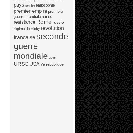
pays
philosophie
peintre
premier empire
première
guerre mondiale
reines
Rome
resistance
russie
révolution
régime de Vichy
seconde
francaise
guerre
mondiale
sport
URSS
USA
Ve république