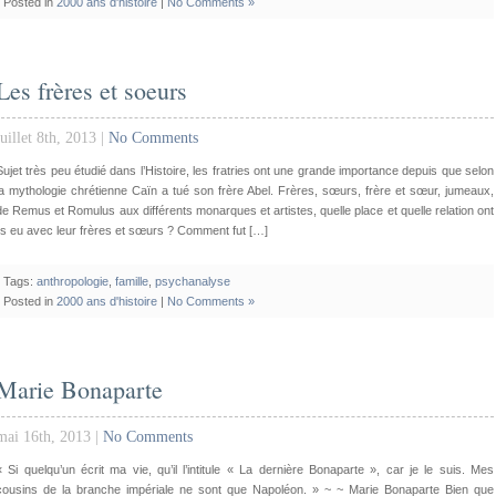
Posted in
2000 ans d'histoire
|
No Comments »
Les frères et soeurs
juillet 8th, 2013 |
No Comments
Sujet très peu étudié dans l’Histoire, les fratries ont une grande importance depuis que selon
la mythologie chrétienne Caïn a tué son frère Abel. Frères, sœurs, frère et sœur, jumeaux,
de Remus et Romulus aux différents monarques et artistes, quelle place et quelle relation ont
ils eu avec leur frères et sœurs ? Comment fut […]
Tags:
anthropologie
,
famille
,
psychanalyse
Posted in
2000 ans d'histoire
|
No Comments »
Marie Bonaparte
mai 16th, 2013 |
No Comments
« Si quelqu’un écrit ma vie, qu’il l’intitule « La dernière Bonaparte », car je le suis. Mes
cousins de la branche impériale ne sont que Napoléon. » ~ ~ Marie Bonaparte Bien que