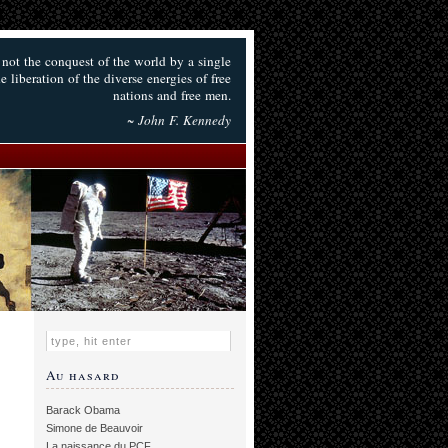
 not the conquest of the world by a single
 liberation of the diverse energies of free
nations and free men.
~ John F. Kennedy
Au hasard
Barack Obama
Simone de Beauvoir
La naissance du PCF