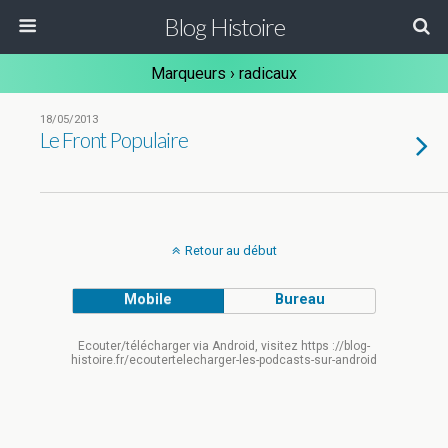
Blog Histoire
Marqueurs › radicaux
18/05/2013
Le Front Populaire
Retour au début
Mobile
Bureau
Ecouter/télécharger via Android, visitez https ://blog-
histoire.fr/ecoutertelecharger-les-podcasts-sur-android