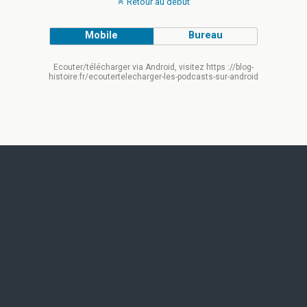
Retour au début
Mobile
Bureau
Ecouter/télécharger via Android, visitez https ://blog-
histoire.fr/ecoutertelecharger-les-podcasts-sur-android