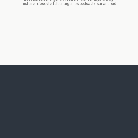
histoire.fr/ecoutertelecharger-les-podcasts-sur-android