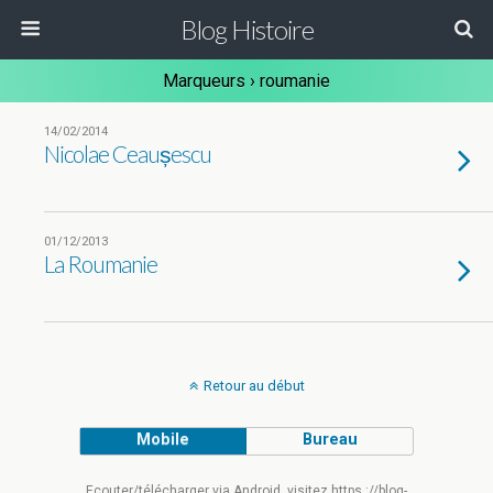
Blog Histoire
Marqueurs › roumanie
14/02/2014
Nicolae Ceaușescu
01/12/2013
La Roumanie
Retour au début
Mobile
Bureau
Ecouter/télécharger via Android, visitez https ://blog-