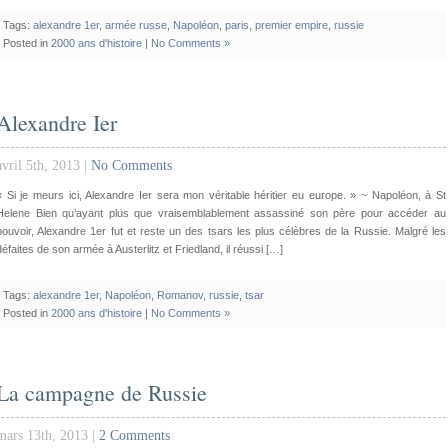
Tags:
alexandre 1er
,
armée russe
,
Napoléon
,
paris
,
premier empire
,
russie
Posted in
2000 ans d'histoire
|
No Comments »
Alexandre Ier
avril 5th, 2013 |
No Comments
« Si je meurs ici, Alexandre Ier sera mon véritable héritier eu europe. » ~ Napoléon, à St
Helene Bien qu’ayant plus que vraisemblablement assassiné son père pour accéder au
pouvoir, Alexandre 1er fut et reste un des tsars les plus célèbres de la Russie. Malgré les
défaites de son armée à Austerlitz et Friedland, il réussi […]
Tags:
alexandre 1er
,
Napoléon
,
Romanov
,
russie
,
tsar
Posted in
2000 ans d'histoire
|
No Comments »
La campagne de Russie
mars 13th, 2013 |
2 Comments