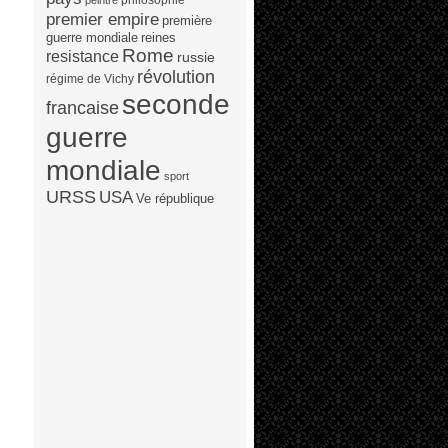
peintre
premier empire
première
guerre mondiale
reines
Rome
resistance
russie
révolution
régime de Vichy
seconde
francaise
guerre
mondiale
sport
URSS
USA
Ve république