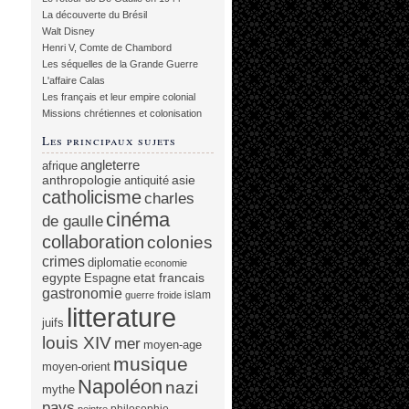
La découverte du Brésil
Walt Disney
Henri V, Comte de Chambord
Les séquelles de la Grande Guerre
L'affaire Calas
Les français et leur empire colonial
Missions chrétiennes et colonisation
Les principaux sujets
angleterre
afrique
anthropologie
asie
antiquité
catholicisme
charles
cinéma
de gaulle
collaboration
colonies
crimes
diplomatie
economie
egypte
etat francais
Espagne
gastronomie
islam
guerre froide
litterature
juifs
louis XIV
mer
moyen-age
musique
moyen-orient
Napoléon
nazi
mythe
pays
philosophie