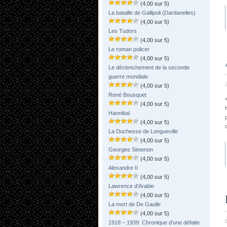
(4,00 sur 5)
La bataille de Gallipoli (Dardanelles)
(4,00 sur 5)
Les Tudors
(4,00 sur 5)
Le roman policer
(4,00 sur 5)
Le déclenchement de la seconde
guerre mondiale
(4,00 sur 5)
René Bousquet
(4,00 sur 5)
Hannibal
(4,00 sur 5)
La Duchesse de Longueville
(4,00 sur 5)
Georges Simenon
(4,00 sur 5)
Alexandre II
(4,00 sur 5)
Lawrence d’Arabie
(4,00 sur 5)
La mort de De Gaulle
(4,00 sur 5)
1918 – 1939: Chronique d’une défaite