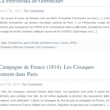
La Péréstroïka de Gorbatchev
avril 17th, 2013 |
No Comments
« En un jour le cours de l’histoire s’est accéléré, Konstantin Tchernenko est mort […], c’est
Mikhaïl Gorbatchev qui devient secrétaire général du Parti. » La Péréstroïka voulait de
montrer plus transparent car l’URSS et le communisme était en faillit totale. Gorbatchev eut le
courage de mener certaines politiques ayant mis fin à l’URSS. Quel impact sur […]
Tags:
Gorbatchev
,
guerre froide
,
président russe
,
russie
,
URSS
Posted in
2000 ans d'histoire
|
No Comments »
Campagne de France (1814): Les Cosaques
entrent dans Paris
avril 7th, 2013 |
No Comments
« Sire, les cosaques viennent d’entrer dans Pairs. Les parisiens sont prêts à toutes les
lâchetés pour protéger leur ville. Ils ont même applaudis la décision des puissances alliés
exigeant votre abdication. » Après la campagne de Russie puis la campagne de Prusse, les
coalisés entrent en France. Malgré ses victoires, Napoléon ne parvient pas à empêcher […]