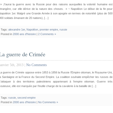
» J’aurai la guerre avec la Russie pour des raisons auxquelles la volonté humaine est
étrangère, car elle dérive de la nature des choses. » ~ Napoléon Le début de la fin pour
Napoléon 1er. Malgré une Grande Armée à son apogée en termes de notoriété (plus de 500
000 soldats émanant de 20 nations), […]
Tags:
alexandre 1er
,
Napoléon
,
premier empire
,
russie
Posted in
2000 ans d'histoire
|
2 Comments »
La guerre de Crimée
janvier 5th, 2013 |
No Comments
La guerre de Crimée oppose entre 1853 à 1856 la Russie l’Empire ottoman, le Royaume-Uni,
la Sardaigne et la France du Second Empire. La coalition souhaite empêcher les russes de
s’attaquer à des territoires palestiniens appartenant à l’empire ottoman. Guerre très
couteuse, elle est marquée par l’inutile charge de la cavalerie à la bataille de […]
Tags:
russie
,
second empire
Posted in
2000 ans d'histoire
|
No Comments »