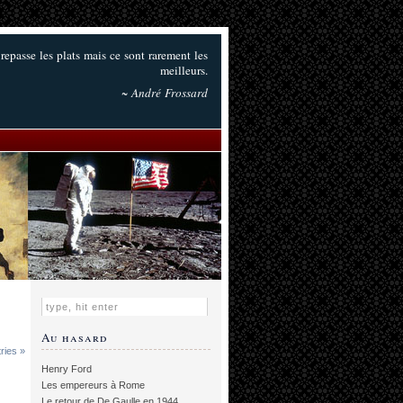
e repasse les plats mais ce sont rarement les
meilleurs.
~ André Frossard
Au hasard
ries »
Henry Ford
Les empereurs à Rome
Le retour de De Gaulle en 1944