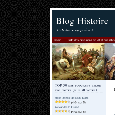
Blog Histoire
L'Histoire en podcast
home
liste des émissions de 2000 ans d’his
TOP 30 des podcasts selon
vos notes (min 30 votes)
Hélie Denoix de Saint Marc
(4,04 sur 5)
Alexandre le Grand
(4,03 sur 5)