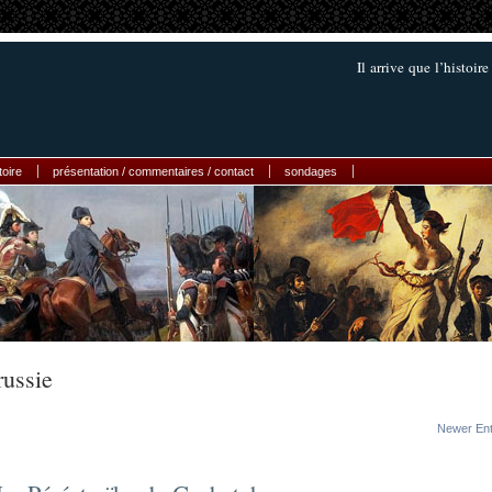
Il arrive que l’histoir
toire
présentation / commentaires / contact
sondages
russie
Newer Ent