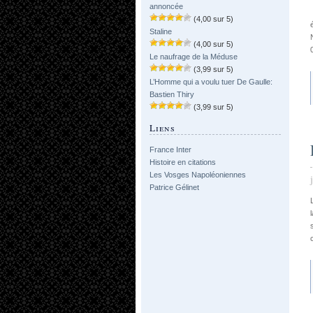
annoncée
(4,00 sur 5)
Staline
(4,00 sur 5)
Le naufrage de la Méduse
(3,99 sur 5)
L’Homme qui a voulu tuer De Gaulle:
Bastien Thiry
(3,99 sur 5)
Liens
France Inter
Histoire en citations
Les Vosges Napoléoniennes
Patrice Gélinet