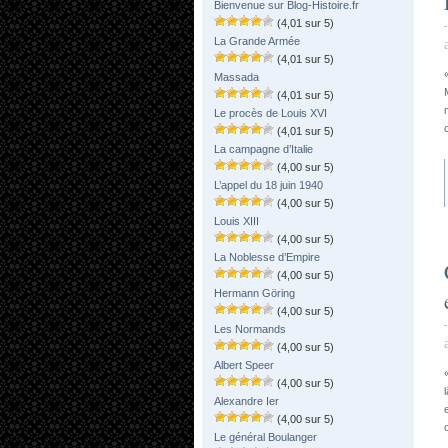
Bienvenue sur Blog-Histoire.fr
(4,01 sur 5)
La Grande Armée
(4,01 sur 5)
Massada
(4,01 sur 5)
Le procès de Louis XVI
(4,01 sur 5)
La campagne d’Italie
(4,00 sur 5)
L’appel du 18 juin 1940
(4,00 sur 5)
Louis XIII
(4,00 sur 5)
La Noblesse d’Empire
(4,00 sur 5)
Hermann Göring
(4,00 sur 5)
Les Normands
(4,00 sur 5)
Albert Speer
(4,00 sur 5)
Alexandre Ier
(4,00 sur 5)
Le général Boulanger